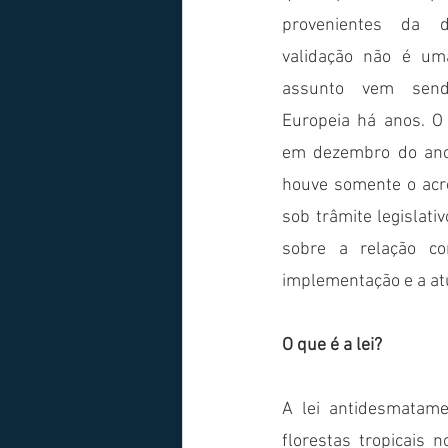
provenientes da de
validação não é uma
assunto vem send
Europeia há anos. O t
em dezembro do ano
houve somente o acr
sob trâmite legislat
sobre a relação co
implementação e a atu
O que é a lei?
A lei antidesmatame
florestas tropicais 