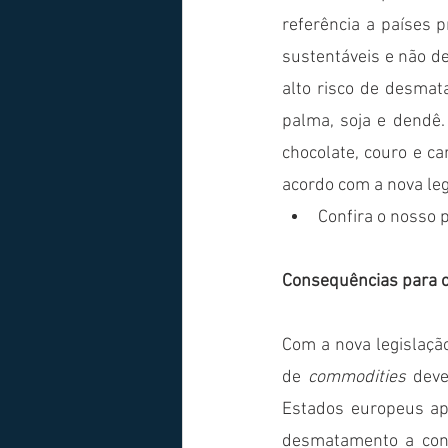
referência a países p
sustentáveis e não d
alto risco de desmata
palma, soja e dendê
chocolate, couro e c
acordo com a nova le
Confira o nosso p
Consequências para 
Com a nova legislaçã
de 
commodities
 deve
Estados europeus ap
desmatamento a con