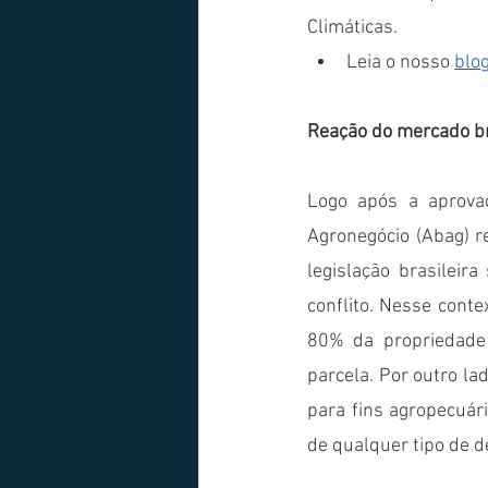
Climáticas.
Leia o nosso 
blo
Reação do mercado bra
Logo após a aprovaç
Agronegócio (Abag) r
legislação brasilei
conflito. Nesse contex
80% da propriedade 
parcela. Por outro la
para fins agropecuári
de qualquer tipo de d