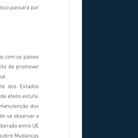
isco passará por 
is com os países 
ito de promover 
al. 
te dos Estados 
e efeito estufa. 
 manutenção dos 
de-se observar a 
iberado entre UE 
 sobre Mudanças 