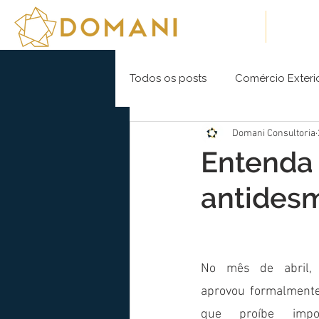
Sobre Nós
Soluç
Todos os posts
Comércio Exteri
Domani Consultoria
Entenda 
antides
No mês de abril, 
aprovou formalmente
que proíbe impor