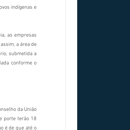
vos indígenas e 
ia, as empresas 
assim, a área de 
io, submetida a 
dada conforme o 
onselho da União 
e porte terão 18 
 é de que até o 