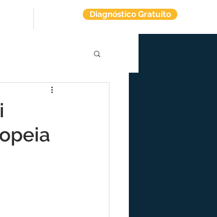
Diagnóstico Gratuito
tuitos
Contato
i
opeia