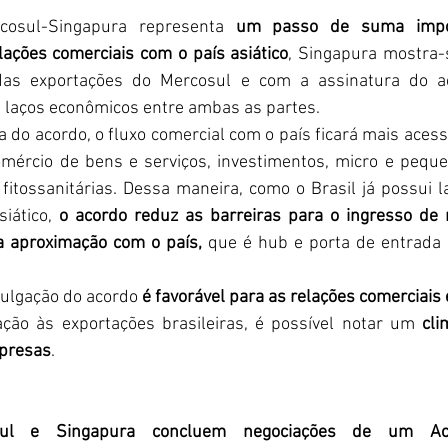
cosul-Singapura representa 
um passo de suma impor
lações comerciais com o país asiático
, Singapura mostra-
 das exportações do Mercosul e com a assinatura do ac
 laços econômicos entre ambas as partes. 
ura do acordo, o fluxo comercial com o país ficará mais acess
mércio de bens e serviços, investimentos, micro e pequ
fitossanitárias. Dessa maneira, como o Brasil já possui 
iático, 
o acordo reduz as barreiras para o ingresso de 
a aproximação com o país,
 que é hub e porta de entrada 
mulgação do acordo 
é favorável para as relações comerciais 
ação às exportações brasileiras, é possível notar um 
cli
presas
.
sul e Singapura concluem negociações de um Aco