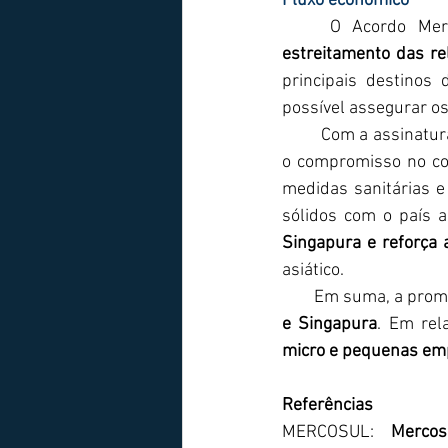
Fluxo econômico
	O Acordo Mer
estreitamento das re
principais destinos
possível assegurar os
         Com a assinat
o compromisso no co
medidas sanitárias e 
sólidos com o país as
Singapura e reforça 
asiático.
        Em suma, a pro
e Singapura
. Em rel
micro e pequenas em
Referências
MERCOSUL: 
Merco