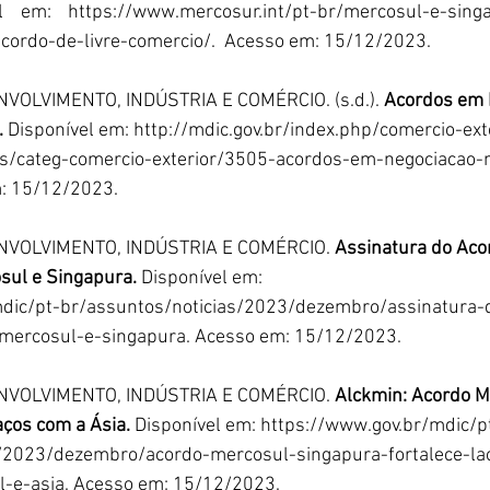
el em: 
https://www.mercosur.int/pt-br/mercosul-e-sin
cordo-de-livre-comercio/
.  Acesso em: 15/12/2023.
VOLVIMENTO, INDÚSTRIA E COMÉRCIO. (s.d.). 
Acordos em 
.
 Disponível em: 
http://mdic.gov.br/index.php/comercio-ext
s/categ-comercio-exterior/3505-acordos-em-negociacao-
m: 15/12/2023.
NVOLVIMENTO, INDÚSTRIA E COMÉRCIO.
 Assinatura do Acor
sul e Singapura. 
Disponível em: 
mdic/pt-br/assuntos/noticias/2023/dezembro/assinatura-
-mercosul-e-singapura
. Acesso em: 15/12/2023.
NVOLVIMENTO, INDÚSTRIA E COMÉRCIO.
 Alckmin: Acordo M
aços com a Ásia. 
Disponível em: 
https://www.gov.br/mdic/p
s/2023/dezembro/acordo-mercosul-singapura-fortalece-la
l-e-asia
. Acesso em: 15/12/2023.