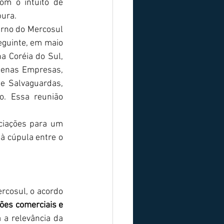
Filipinas, Mianmar, Brunei, Camboja, Vietnã e Laos -, mantiveram contato com o intuito de 
pura.
eguinte, em maio 
 Coréia do Sul, 
uenas Empresas, 
de Salvaguardas, 
o. Essa reunião 
	Dessa maneira, um mês depois, em julho de 2018, começaram as negociações para um 
à cúpula entre o 
ões comerciais e 
a relevância da 