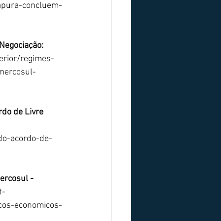
gapura-concluem-
Negociação: 
erior/regimes-
mercosul-
do de Livre 
do-acordo-de-
ercosul - 
t-
cos-economicos-