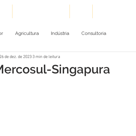
ões
Cases de Sucesso
Blog
Conteúdos Gra
or
Agricultura
Indústria
Consultoria
26 de dez. de 2023
3 min de leitura
Mercosul-Singapura