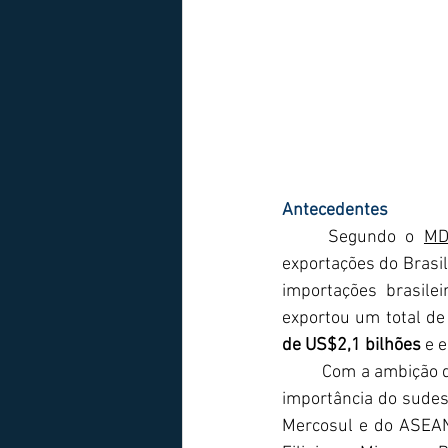
Antecedentes
Segundo o 
MD
exportações do Brasil
importações brasilei
exportou um total d
de US$2,1 bilhões
 e 
	Com a ambição de expandir a sua participação no comércio mundial, o Mercosul percebeu a 
importância do sudest
Mercosul e do ASEAN 