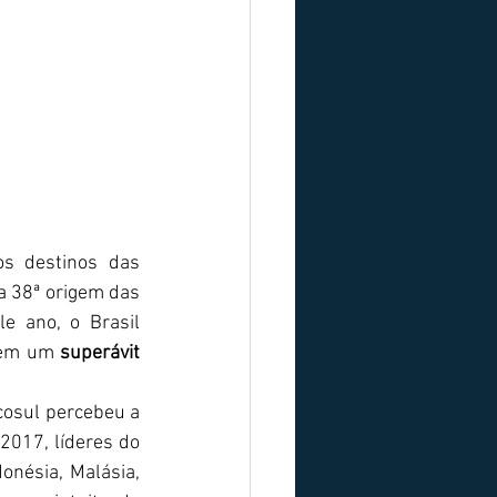
os destinos das 
a 38ª origem das 
e ano, o Brasil 
 em um
 superávit 
2017, líderes do 
nésia, Malásia, 