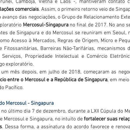
elações comerciais
. Assim, o primeiro retorno veio de Singa
loratório 
Mercosul-Singapura
 no final de 2017. No ano s
tes de Singapura e do Mercosul se reuniram em Seoul, na
 como Acesso à Mercados, Regras de Origem, Micro e Peq
e Fitossanitárias, Barreiras Não-Tarifárias, mecanismos 
Serviços, Propriedade Intelectual e Comércio Eletrônic
o exploratório. 
cio entre o Mercosul e a República de Singapura
, em meio 
o Pacífico. 
do Mercosul - Singapura
re Mercosul e Singapura, no intuito de
 fortalecer suas relaç
s
. Dessa forma, a assinatura do acordo favorece e renova 