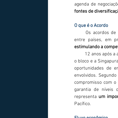
agenda de negociaçõ
fontes de diversifica
O que é o Acordo
	Os acordos de livre comércio visam reduzir, ou até mesmo eliminar barreiras tarifárias 
estimulando a competi
	12 anos após a assinatura do último acordo de livre comércio pelo Mercosul, o acordo entre 
o bloco e a Singapura
oportunidades de e
envolvidos. Segundo
compromisso com o d
garantia de níveis 
representa 
um impor
Pacífico.