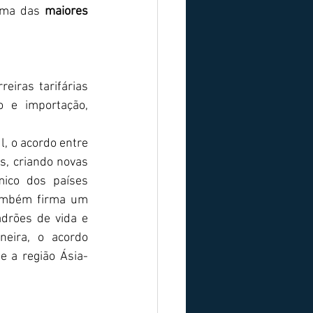
uma das 
maiores 
entre países, em prol da criação de uma área de incentivo à exportação e importação, 
s, criando novas 
ico dos países 
também firma um 
rões de vida e 
eira, o acordo 
e a região Ásia-