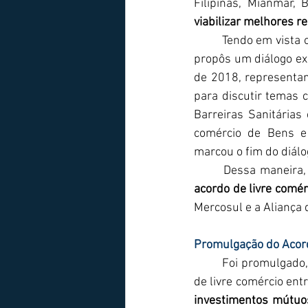
viabilizar melhores r
	Tendo em vista o avanço das negociações, o Grupo de Relacionamento Externo do Mercosul 
propôs um diálogo exp
de 2018, representan
para discutir temas
Barreiras Sanitárias 
comércio de Bens e 
marcou o fim do diálog
acordo de livre comér
Mercosul e a Aliança d
Promulgação do Acor
	Foi promulgado, no último dia 7 de dezembro, durante a LXII Cúpula do Mercosul, o acordo 
de livre comércio ent
investimentos mútuo