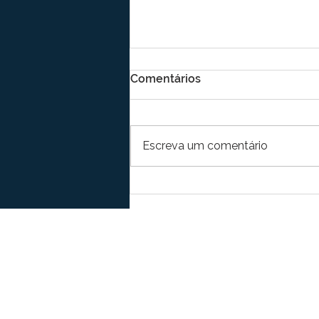
Comentários
Escreva um comentário
Brasil conquista o mercado
internacional: bebidas
alcoólicas no comércio
exterior
Contato