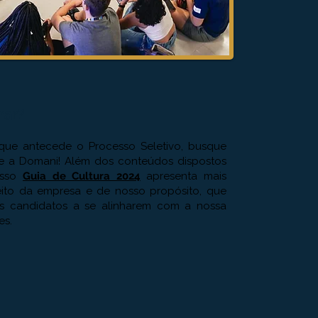
rar?
que antecede o Processo Seletivo, busque
e a Domani! Além dos conteúdos dispostos
osso
Guia de Cultura 2024
apresenta mais
eito da empresa e de nosso propósito, que
os candidatos a se alinharem com a nossa
es.