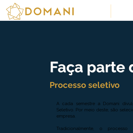
Sobre Nós
Soluç
Faça parte
Processo seletivo
A cada semestre a Domani divul
Seletivo. Por meio deste, são sele
empresa.
Tradicionalmente, o process