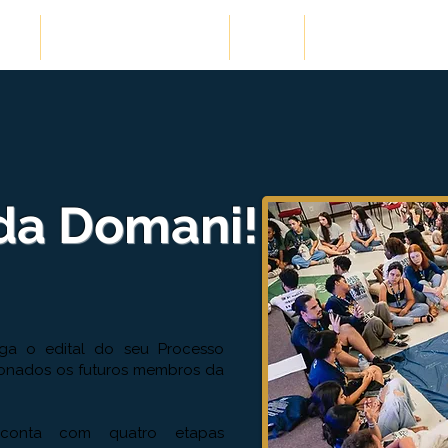
ões
Cases de Sucesso
Blog
Conteúdos Gra
 da Domani!
ga o edital do seu Processo
cionados os futuros membros da
o conta com quatro etapas