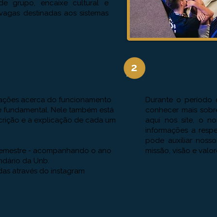
a de grupo, encaixe cultural e
 vagas destinadas aos sistemas
!
Como se prepa
rmações acerca do funcionamento
Durante o período 
 é fundamental. Nele também está
conhecer mais sobr
scrição e a explicação de cada um
aqui nos site, o n
informações a resp
pode auxiliar noss
 semestre - acompanhando o ano
missão, visão e valor
endário da Unb.
das através do instagram