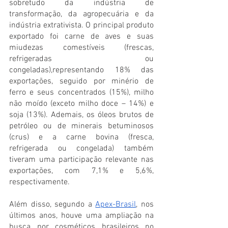
sobretudo da indústria de 
transformação, da agropecuária e da 
indústria extrativista. O principal produto 
exportado foi carne de aves e suas 
miudezas comestíveis (frescas, 
refrigeradas ou 
congeladas),representando 18% das 
exportações, seguido por minério de 
ferro e seus concentrados (15%), milho 
não moído (exceto milho doce – 14%) e 
soja (13%). Ademais, os óleos brutos de 
petróleo ou de minerais betuminosos 
(crus) e a carne bovina (fresca, 
refrigerada ou congelada) também 
tiveram uma participação relevante nas 
exportações, com 7,1% e 5,6%, 
respectivamente. 
Além disso, segundo a 
Apex-Brasil
, nos 
últimos anos, houve uma ampliação na 
busca por cosméticos brasileiros no 