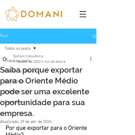
Post
Todos os posts
Domani Consultoria
Todos os posts
17 de set. de 2022
4 min de leitura
Saiba porque exportar
Comércio Exterior
para o Oriente Médio
Agricultura
pode ser uma excelente
Indústria
oportunidade para sua
Consultoria
empresa.
Atualizado:
29 de abr. de 2024
Por que exportar para o Oriente 