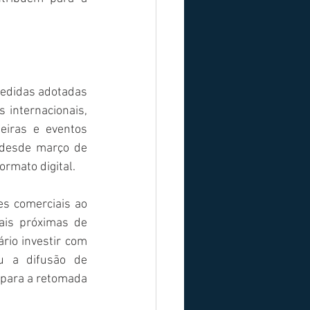
edidas adotadas 
 internacionais, 
iras e eventos 
 desde março de 
rmato digital.
es comerciais ao 
is próximas de 
io investir com 
 a difusão de 
para a retomada 