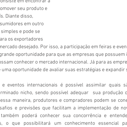
consiste em encontrar a 
omover seu produto e 
. Diante disso, 
nsumidores em outro 
 simples e pode se 
ara os exportadores 
rcado desejado. Por isso, a participação em feiras e even
 grande oportunidade para que as empresas que possuem 
ossam conhecer o mercado internacional. Já para as empre
é uma oportunidade de avaliar suas estratégias e expandir 
e eventos internacionais é possível assimilar quais sã
erminado nicho, sendo possível adequar  sua produção d
Dessa maneira, produtores e compradores podem se conec
afios e previsões que facilitam a implementação de nov
r também poderá conhecer sua concorrência e entende
as, o que possibilitará um conhecimento essencial p