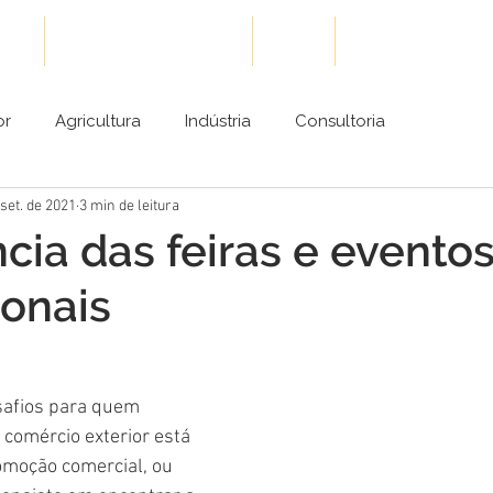
ões
Cases de Sucesso
Blog
Conteúdos Gra
or
Agricultura
Indústria
Consultoria
 set. de 2021
3 min de leitura
cia das feiras e evento
ionais
safios para quem 
 comércio exterior está 
omoção comercial, ou 