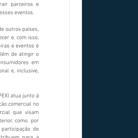
ir parceiros e 
esses eventos. 
e outros países, 
cer e, com isso, 
iras e eventos é 
m de atingir o 
onsumidores em 
al e, inclusive, 
EX) atua junto à 
ão comercial no 
cial que visam 
erior, como, por 
participação de 
tribuem para a 