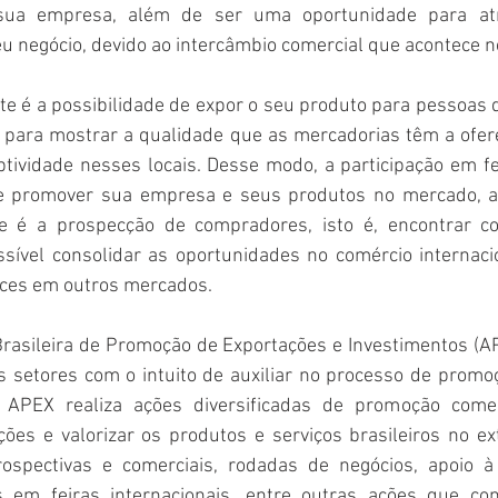
sua empresa, além de ser uma oportunidade para atra
eu negócio, devido ao intercâmbio comercial que acontece n
e é a possibilidade de expor o seu produto para pessoas d
á para mostrar a qualidade que as mercadorias têm a ofere
tividade nesses locais. Desse modo, a participação em fe
 promover sua empresa e seus produtos no mercado, alé
que é a prospecção de compradores, isto é, encontrar c
ssível consolidar as oportunidades no comércio internacion
nces em outros mercados.
Brasileira de Promoção de Exportações e Investimentos (AP
 setores com o intuito de auxiliar no processo de promoç
 a APEX realiza ações diversificadas de promoção comer
es e valorizar os produtos e serviços brasileiros no ext
ospectivas e comerciais, rodadas de negócios, apoio à 
s em feiras internacionais, entre outras ações que con