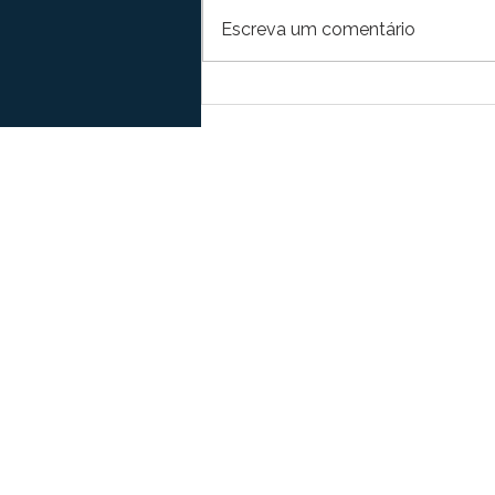
Escreva um comentário
Exportação de manga para
a União Europeia: novas
exigências fitossanitárias e
como se adequar
Contato
comercial@domanicons
Redes Soci