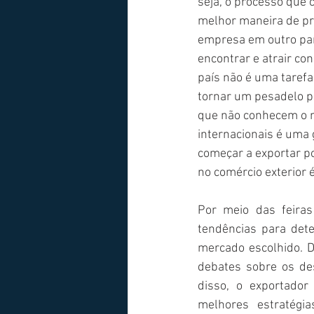
seja, o processo que 
melhor maneira de pr
empresa em outro país
encontrar e atrair co
país não é uma tarefa
tornar um pesadelo p
que não conhecem o me
internacionais é uma
começar a exportar p
no comércio exterior 
Por meio das feiras 
tendências para det
mercado escolhido. 
debates sobre os des
disso, o exportado
melhores estratégi