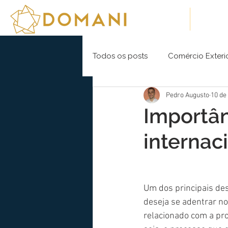
Sobre Nós
Soluç
Todos os posts
Comércio Exteri
Pedro Augusto
10 de
Importân
internac
Um dos principais de
deseja se adentrar no
relacionado com a pr