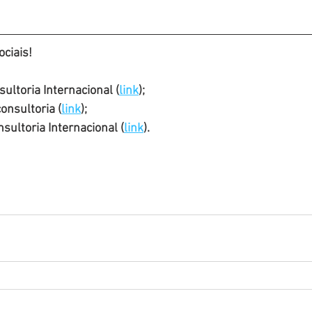
ciais!
ultoria Internacional (
link
);
nsultoria (
link
);
ultoria Internacional (
link
).  