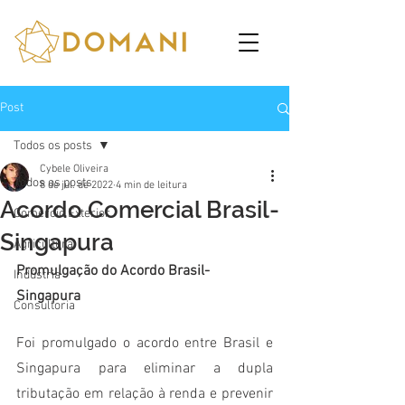
Post
Todos os posts
Cybele Oliveira
Todos os posts
8 de jul. de 2022
4 min de leitura
Acordo Comercial Brasil-
Comércio Exterior
Singapura
Agricultura
Promulgação do Acordo Brasil-
Indústria
Singapura
Consultoria
Foi promulgado o acordo entre Brasil e 
Singapura para eliminar a dupla 
tributação em relação à renda e prevenir 