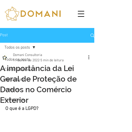
Post
Todos os posts
Domani Consultoria
Todos os posts
11 de fev. de 2022
5 min de leitura
A importância da Lei
Comércio Exterior
Geral de Proteção de
Agricultura
Dados no Comércio
Indústria
Exterior
Consultoria
O que é a LGPD?