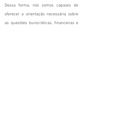
Dessa forma, nós somos capazes de 
oferecer a orientação necessária sobre 
as questões burocráticas, financeiras e 
logísticas para que a operação seja feita 
de forma segura. Quer saber mais sobre 
o comércio exterior? Peça a sua 
proposta!
Nos siga nas Redes Sociais!
LinkedIn: Domani Consultoria 
Internacional (
link
);