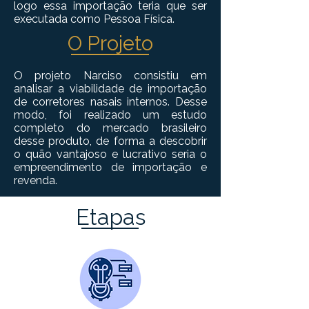
logo essa importação teria que ser
executada como Pessoa Física.
O Projeto
O projeto Narciso consistiu em
analisar a viabilidade de importação
de corretores nasais internos. Desse
modo, foi realizado um estudo
completo do mercado brasileiro
desse produto, de forma a descobrir
o quão vantajoso e lucrativo seria o
empreendimento de importação e
revenda.
Etapas