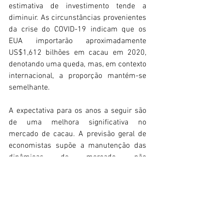
estimativa de investimento tende a 
diminuir. As circunstâncias provenientes 
da crise do COVID-19 indicam que os 
EUA importarão aproximadamente 
US$1,612 bilhões em cacau em 2020, 
denotando uma queda, mas, em contexto 
internacional, a proporção mantém-se 
semelhante.
A expectativa para os anos a seguir são 
de uma melhora significativa no 
mercado de cacau. A previsão geral de 
economistas supõe a manutenção das 
dinâmicas de mercado, não 
apresentando uma notável divergência 
no Marketing Share (Quota de Mercado).
Quer aproveitar esta oportunidade?