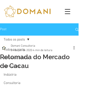
Post
Todos os posts
Domani Consultoria
Todos os posts
24 de jul. de 2020
4 min de leitura
Retomada do Mercado
Comércio Exterior
de Cacau
Agricultura
Indústria
Consultoria