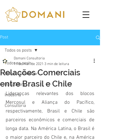
Post
Todos os posts
Domani Consultoria
Todos os posts
19 de mar. de 2021
3 min de leitura
Relações Comerciais
Comércio Exterior
entre Brasil e Chile
Agricultura
Lideranças relevantes dos blocos 
Indústria
Mercosul e Aliança do Pacífico, 
Consultoria
respectivamente, Brasil e Chile são 
parceiros econômicos e comerciais de 
longa data. Na América Latina, o Brasil é 
o maior parceiro do Chile e, na América 