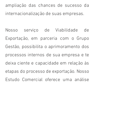
ampliação das chances de sucesso da 
internacionalização de suas empresas.
Nosso serviço de Viabilidade de 
Exportação, em parceria com o Grupo 
Gestão, possibilita o aprimoramento dos 
processos internos de sua empresa e te 
deixa ciente e capacidade em relação às 
etapas do processo de exportação. Nosso 
Estudo Comercial oferece uma análise 
completa de um mercado de sua 
escolha, além de apresentar as melhores 
maneiras de promover e inserir seu 
produto no mercado em questão. 
Ademais, a Domani também realiza 
Planejamentos Completos, que abarcam 