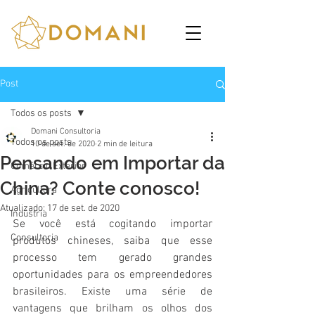
Post
Todos os posts
Domani Consultoria
Todos os posts
10 de set. de 2020
2 min de leitura
Pensando em Importar da
Comércio Exterior
China? Conte conosco!
Agricultura
Atualizado:
17 de set. de 2020
Indústria
Se você está cogitando importar 
Consultoria
produtos chineses, saiba que esse 
processo tem gerado grandes 
oportunidades para os empreendedores 
brasileiros. Existe uma série de 
vantagens que brilham os olhos dos 