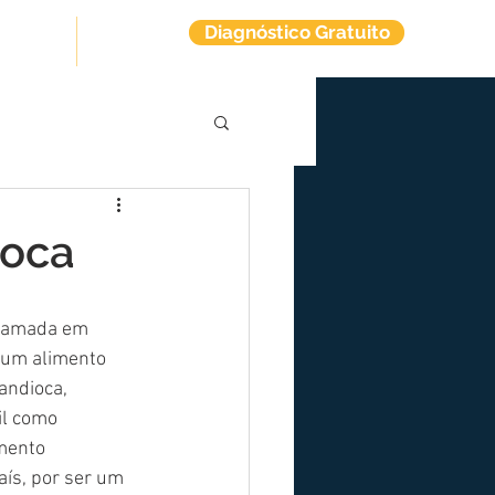
Diagnóstico Gratuito
tuitos
Contato
ioca
chamada em 
 um alimento 
andioca, 
l como 
mento 
s, por ser um 