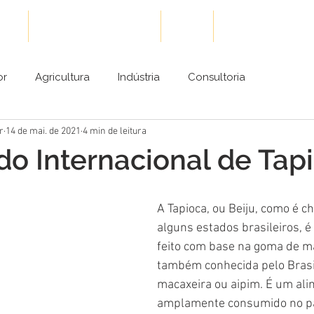
ões
Cases de Sucesso
Blog
Conteúdos Gra
or
Agricultura
Indústria
Consultoria
r
14 de mai. de 2021
4 min de leitura
o Internacional de Tap
A Tapioca, ou Beiju, como é 
alguns estados brasileiros, é
feito com base na goma de m
também conhecida pelo Brasi
macaxeira ou aipim. É um ali
amplamente consumido no paí