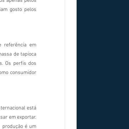
os apenas pelos 
iam gosto pelos 
 referência em 
assa de tapioca 
. Os perfis dos 
como consumidor 
ernacional está 
r em exportar. 
a produção é um 