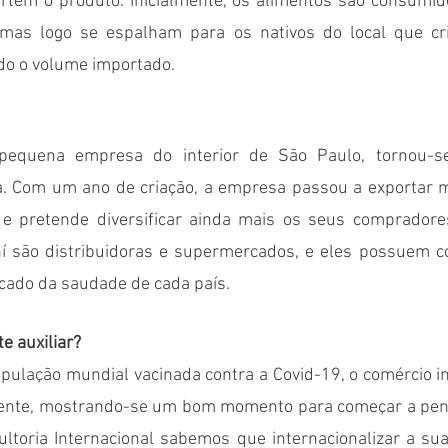
tem o produto. Inicialmente, os alimentos são consumid
, mas logo se espalham para os nativos do local que cr
do o volume importado.
equena empresa do interior de São Paulo, tornou-se
a. Com um ano de criação, a empresa passou a exportar m
 e pretende diversificar ainda mais os seus compradores
ní são distribuidoras e supermercados, e eles possuem 
cado da saudade de cada país. 
e auxiliar?
ulação mundial vacinada contra a Covid-19, o comércio int
nte, mostrando-se um bom momento para começar a pensa
toria Internacional sabemos que internacionalizar a su