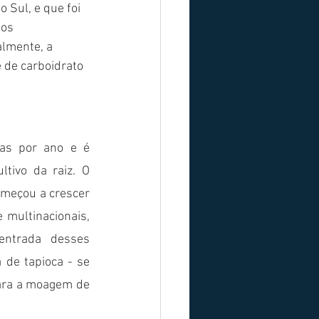
 Sul, e que foi 
os 
lmente, a 
 de carboidrato 
as por ano e é 
tivo da raiz. O 
meçou a crescer 
 multinacionais, 
ntrada desses 
 de tapioca - se 
ara a moagem de 