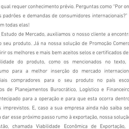
 qual requer conhecimento prévio. Perguntas como “Por on
s padrões e demandas de consumidores internacionais?” 
m todas elas!
Estudo de Mercado, auxiliamos o nosso cliente a encontra
do seu produto. Já na nossa solução de Promoção Comerc
ir os melhores e mais bem aceitos selos e certificados d
ilidade do produto, como os mencionados no texto, e
umo para a melhor inserção do mercado internaciona
iais compradores para o seu produto no país escolh
os de Planejamentos Burocrático, Logístico e Financeiro
ntecipado para a operação e para que esta ocorra dentr
 imprevistos. E, caso a sua empresa ainda não saiba se
dar esse próximo passo rumo à exportação, nossa solução
ão, chamada Viabilidade Econômica de Exportação, s