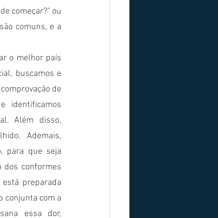
de começar?” ou 
são comuns, e a 
r o melhor país 
ial, buscamos e 
e comprovação de 
 identificamos 
l. Além disso, 
ido. Ademais, 
, para que seja 
o dos conformes 
 está preparada 
 conjunta com a 
ana essa dor, 