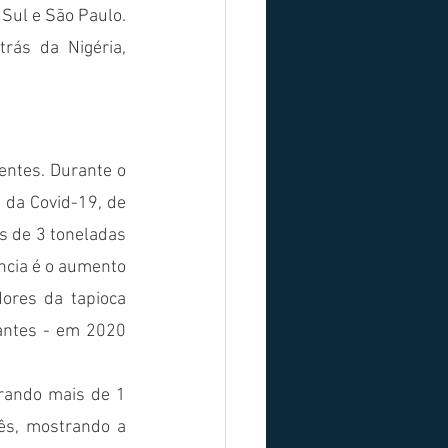
Essas indústrias estão concentradas em sua maioria no Paraná, Mato Grosso do Sul e São Paulo. 
ás da Nigéria, 
ntes. Durante o 
da Covid-19, de 
 de 3 toneladas 
cia é o aumento 
ores da tapioca 
antes - em 2020 
rando mais de 1 
ês, mostrando a 