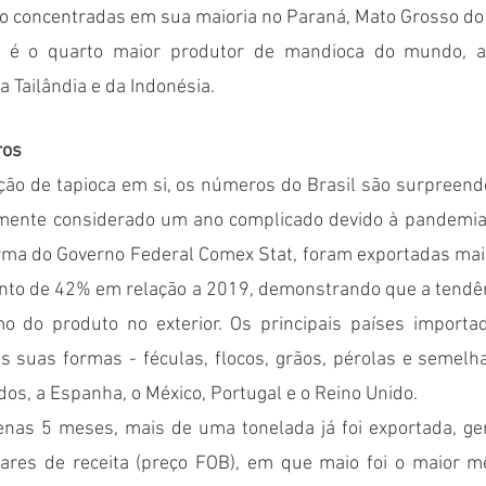
l é o quarto maior produtor de mandioca do mundo, atr
a Tailândia e da Indonésia.
ros
ção de tapioca em si, os números do Brasil são surpreende
mente considerado um ano complicado devido à pandemia 
rma do Governo Federal Comex Stat, foram exportadas mais
to de 42% em relação a 2019, demonstrando que a tendên
 do produto no exterior. Os principais países importad
as suas formas - féculas, flocos, grãos, pérolas e semelh
os, a Espanha, o México, Portugal e o Reino Unido. 
nas 5 meses, mais de uma tonelada já foi exportada, ge
ares de receita (preço FOB), em que maio foi o maior m