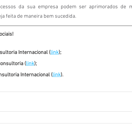
ocessos da sua empresa podem ser aprimorados de m
eja feita de maneira bem sucedida. 
ciais!
ultoria Internacional (
link
);
nsultoria (
link
);
ultoria Internacional (
link
).