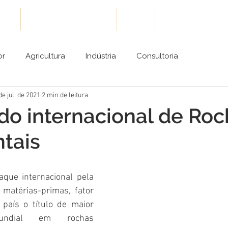
ões
Cases de Sucesso
Blog
Conteúdos Gra
or
Agricultura
Indústria
Consultoria
de jul. de 2021
2 min de leitura
o internacional de Roc
tais
aque internacional pela 
matérias-primas, fator 
país o título de maior 
mundial em rochas 