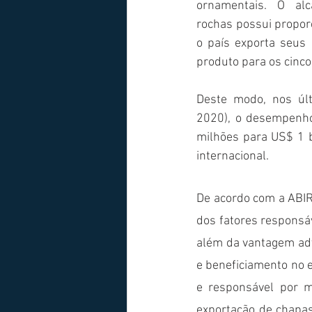
ornamentais. O al
rochas possui propor
o país exporta seus 
produto para os cinco
Deste modo, nos úl
2020), o desempenho
milhões para US$ 1 b
internacional.
De acordo com a ABIR
dos fatores responsá
além da vantagem adv
e beneficiamento no e
e responsável por m
exportação de chapas