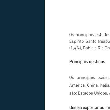
Os principais estado
Espírito Santo (resp
(1,4%), Bahia e Rio G
Principais destinos
Os principais paíse
América, China, Itáli
são: Estados Unidos, 
Deseja exportar ou i