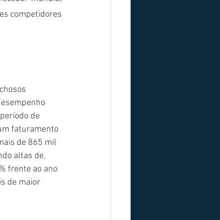
tes competidores 
ochosos 
desempenho 
período de 
e um faturamento 
mais de 865 mil 
do altas de, 
% frente ao ano 
s de maior 