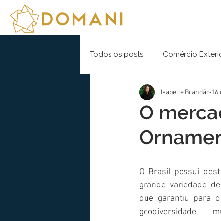
Sobre Nós
Soluç
Todos os posts
Comércio Exteri
Isabelle Brandão
16 
O mercad
Ornamen
O Brasil possui dest
grande variedade de 
que garantiu para o 
geodiversidade 