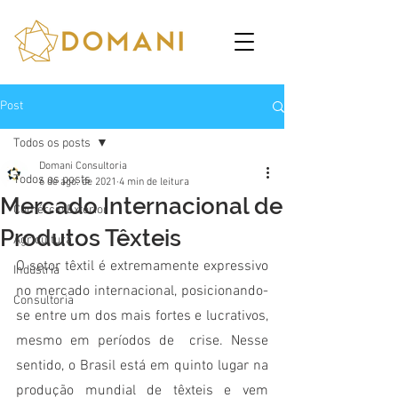
Post
Todos os posts
Domani Consultoria
Todos os posts
6 de ago. de 2021
4 min de leitura
Mercado Internacional de
Comércio Exterior
Produtos Têxteis
Agricultura
O setor têxtil é extremamente expressivo 
Indústria
no mercado internacional, posicionando-
Consultoria
se entre um dos mais fortes e lucrativos, 
mesmo em períodos de  crise. Nesse 
sentido, o Brasil está em quinto lugar na 
produção mundial de têxteis e vem 