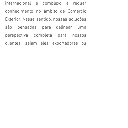
internacional é complexo e requer 
conhecimento no âmbito de Comércio 
Exterior. Nesse sentido, nossas soluções 
são pensadas para delinear uma 
perspectiva completa para nossos 
clientes, sejam eles exportadores ou 
importadores.
Através de um estudo aprofundado, 
fornecemos planejamentos completos a 
respeito do processo de exportação ou 
importação que buscam abarcar todas 
as etapas, desde o estudo de mercado 
até a prospecção de contatos e 
mapeamento de custos. Assim, nosso 
trabalho de consultoria enxerga cada 