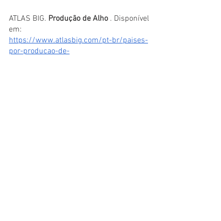
ATLAS BIG.
 Produção de Alho 
. Disponível 
em:
https://www.atlasbig.com/pt-br/paises-
por-producao-de-
alho#:~:text=Lista%20de%20pa%C3%AD
ses%20por%20produ%C3%A7%C3%A3o,
000%20toneladas%20de%20produ%C3%
A7%C3%A3o%20anual
. Data de acesso: 
o3/02.
ANAPA. 
O impacto do coronavírus no 
mercado de alho
. Disponível em:
http://anapa.com.br/o-impacto-do-
coronavirus-no-mercado-de-alho/
. Data 
de acesso: o3/02.
AMANHÃ.  
O Alho e o Comércio Brasileiro 
com a China 
. Disponível em:
https://amanha.com.br/categoria/sul-