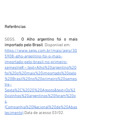
Referências 
SEGS. 
 O Alho argentino foi o mais 
importado pelo Brasil
. Disponível em:
https://www.segs.com.br/mais/agro/30
5908-alho-argentino-foi-o-mais-
importado-pelo-brasil-no-primeiro-
semestre#:~:text=Alho%20argentino%20
foi%20o%20mais%20importado%20pelo
%20Brasil%20no%20primeiro%20semes
tre,-
Sexta%2C%2020%20Agosto&text=Os%2
0vizinhos%20argentinos%20foram%20o
s,
(Companhia%20Nacional%20de%20Abas
tecimento)
.Data de acesso 03/02.