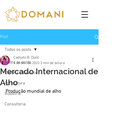
Post
Todos os posts
Cadijato B. Djaló
Todos os posts
4 de fev. de 2022
3 min de leitura
Mercado Internacional de
Comércio Exterior
Alho
Agricultura
Produção mundial de alho
Indústria
Consultoria