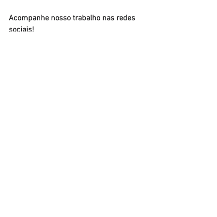
Acompanhe nosso trabalho nas redes 
sociais!
LinkedIn:
Domani Consultoria 
Internacional
Instagram:
@domaniconsultoria
Facebook:
Domani Consultoria 
Internacional
Referências:
AGROLINK
. FAO vê aumento de 1% na 
produção global de trigo. Disponível em: 
https://www.agrolink.com.br/noticias/fa
o-ve-aumento-de-1--na-producao-
global-de-trigo_489096.html
. Acesso 