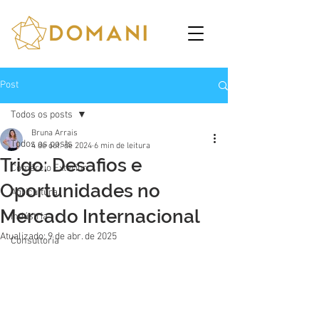
Post
Todos os posts
Bruna Arrais
Todos os posts
4 de out. de 2024
6 min de leitura
Trigo: Desafios e
Comércio Exterior
Oportunidades no
Agricultura
Mercado Internacional
Indústria
Atualizado:
9 de abr. de 2025
Consultoria