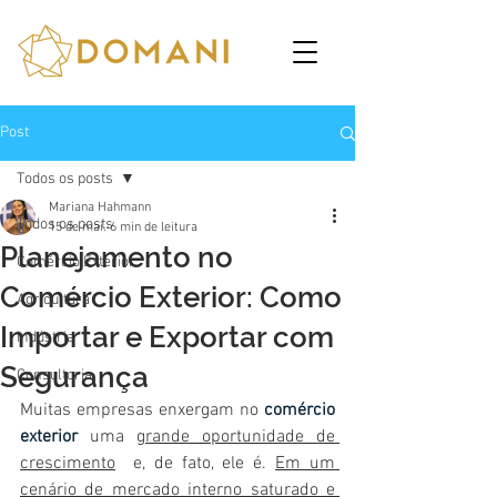
Post
Todos os posts
Mariana Hahmann
Todos os posts
15 de mai.
6 min de leitura
Planejamento no
Comércio Exterior
Comércio Exterior: Como
Agricultura
Importar e Exportar com
Indústria
Segurança
Consultoria
Muitas empresas enxergam no 
comércio 
exterior
 uma 
grande oportunidade de 
crescimento
  e, de fato, ele é. 
Em um 
cenário de mercado interno saturado e 