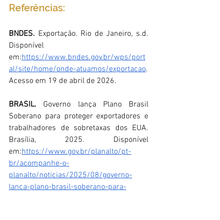
Referências:
BNDES.
 Exportação. Rio de Janeiro, s.d. 
Disponível 
em:
https://www.bndes.gov.br/wps/port
al/site/home/onde-atuamos/exportacao
. 
Acesso em 19 de abril de 2026.
BRASIL.
 Governo lança Plano Brasil 
Soberano para proteger exportadores e 
trabalhadores de sobretaxas dos EUA. 
Brasília, 2025. Disponível 
em:
https://www.gov.br/planalto/pt-
br/acompanhe-o-
planalto/noticias/2025/08/governo-
lanca-plano-brasil-soberano-para-
proteger-exportadores-e-trabalhadores-
de-sobretaxas-dos-eua
. Acesso em 19 