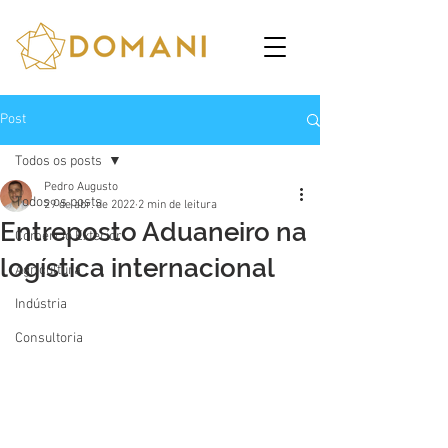
Post
Todos os posts
Pedro Augusto
Todos os posts
29 de abr. de 2022
2 min de leitura
Entreposto Aduaneiro na
Comércio Exterior
logística internacional
Agricultura
Indústria
Consultoria