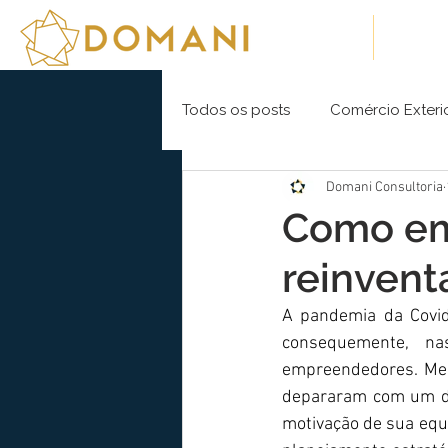
Sobre Nós
Soluç
Todos os posts
Comércio Exteri
Domani Consultoria
Como em
reinvent
A pandemia da Covid
consequemente, na
empreendedores. Med
depararam com um dos
motivação de sua equ