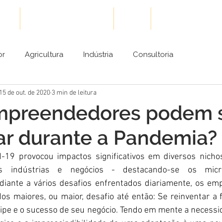
ões
Cases de Sucesso
Blog
Conteúdos Gra
or
Agricultura
Indústria
Consultoria
15 de out. de 2020
3 min de leitura
preendedores podem 
ar durante a Pandemia?
-19 provocou impactos significativos em diversos nicho
s indústrias e negócios - destacando-se os mic
iante a vários desafios enfrentados diariamente, os em
 maiores, ou maior, desafio até então: Se reinventar a fi
ipe e o sucesso de seu negócio. Tendo em mente a necessi