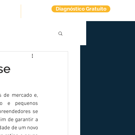
Diagnóstico Gratuito
tuitos
Contato
se
s de mercado e, 
ro e pequenos 
preendedores se 
m de garantir a 
dade de um novo 