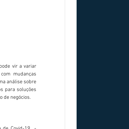
de vir a variar 
e com mudanças 
a análise sobre 
s para soluções 
o de negócios. 
de Covid-19  - 