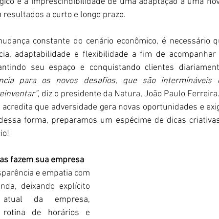
gico e a imprescindibilidade de uma adaptação à uma nova
 resultados a curto e longo prazo. 
udança constante do cenário econômico, é necessário q
ia, adaptabilidade e flexibilidade a fim de acompanhar 
ntindo seu espaço e conquistando clientes diariament
ência para os novos desafios, que são intermináveis e
reinventar”
, diz o presidente da Natura, João Paulo Ferreira
 acredita que adversidade gera novas oportunidades e exi
 dessa forma, preparamos um espécime de dicas criativas 
io!
oas fazem sua empresa
sparência e empatia com 
nda, deixando explícito 
atual da empresa, 
rotina de horários e 