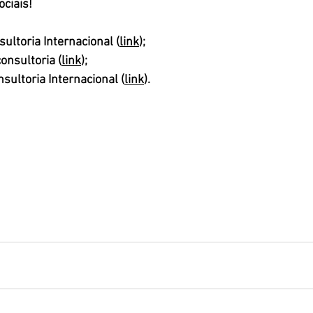
ciais!
ultoria Internacional (
link
);
nsultoria (
link
);
ultoria Internacional (
link
).  