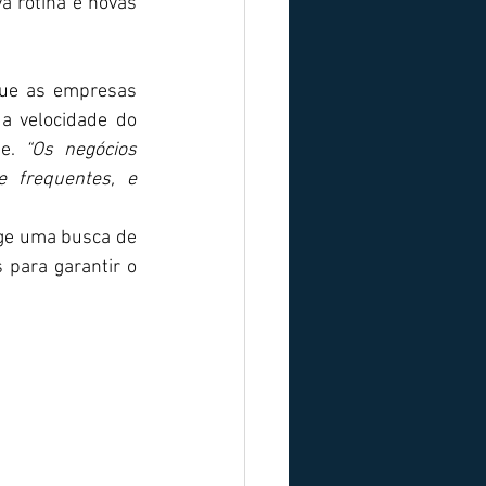
 rotina e novas 
ue as empresas 
a velocidade do 
e. 
“Os negócios 
 frequentes, e 
.
ge uma busca de 
para garantir o 