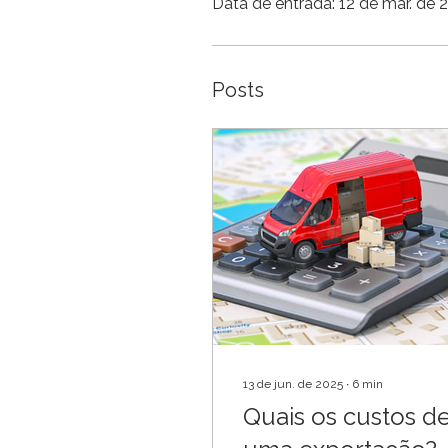
Data de entrada: 12 de mar. de 
Posts
13 de jun. de 2025
∙
6
min
Quais os custos d