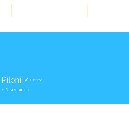
ões
Cases de Sucesso
Blog
Conteúdos Gra
Piloni
Escritor
r
0
seguindo