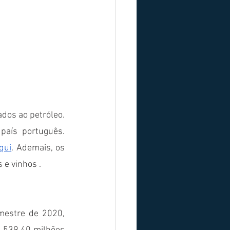
os ao petróleo. 
aís português. 
qui
. Ademais, os 
 e vinhos .
mestre de 2020, 