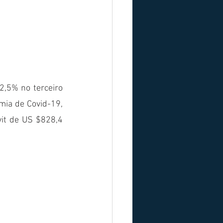
,5% no terceiro 
ia de Covid-19, 
it de US $828,4 