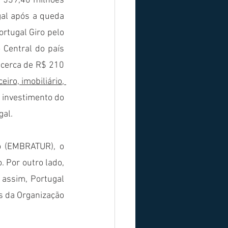
€ 539,40 milhões 
gal após a queda 
rtugal Giro pelo 
Central do país 
 cerca de R$ 210 
eiro, imobiliário, 
 investimento do 
al. 
o (EMBRATUR), o 
Por outro lado,  
assim, Portugal 
s da Organização 