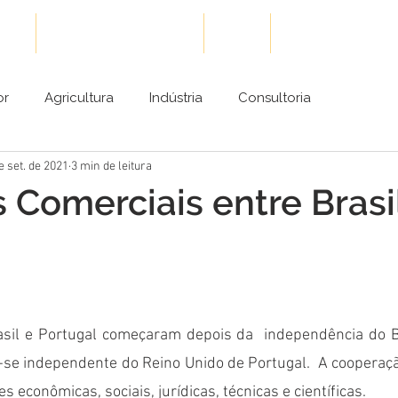
ões
Cases de Sucesso
Blog
Conteúdos Gra
or
Agricultura
Indústria
Consultoria
e set. de 2021
3 min de leitura
 Comerciais entre Brasi
asil e Portugal começaram depois da  independência do Br
se independente do Reino Unido de Portugal.  A cooperação
s econômicas, sociais, jurídicas, técnicas e científicas. 