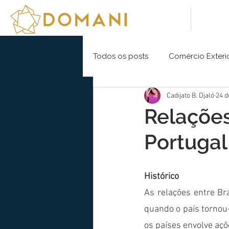
Sobre Nós
Soluç
Todos os posts
Comércio Exteri
Cadijato B. Djaló
24 d
Relações
Portugal
Histórico
As relações entre Br
quando o país tornou-
os países envolve açõe