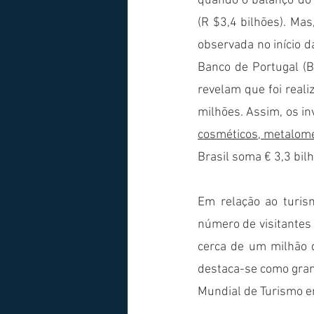
quando o balanço do i
(R $3,4 bilhões). Mas
observada no início d
Banco de Portugal (B
revelam que foi reali
milhões. Assim, os in
cosméticos, metalomec
Brasil soma € 3,3 bil
Em relação ao turis
número de visitantes 
cerca de um milhão d
destaca-se como grand
Mundial de Turismo 