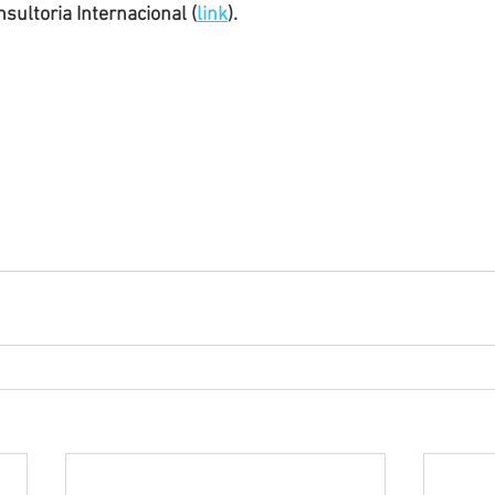
ultoria Internacional (
link
).