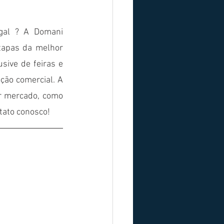
gal ? A Domani 
tapas da melhor 
sive de feiras e 
ão comercial. A 
r mercado, como 
tato conosco!