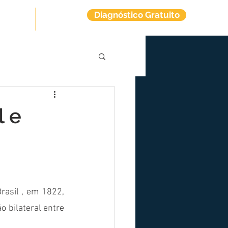
Diagnóstico Gratuito
tuitos
Contato
l e
asil , em 1822, 
 bilateral entre 