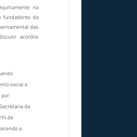
njuntamente na 
 fundadores da 
vernamental das 
scutir acordos 
sendo 
nto social e 
 por 
Secretaria da 
il de  
lecendo a 