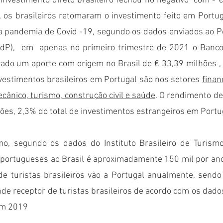
nvestimento direto brasileiro fechou no negativo  com - 
, os brasileiros retomaram o investimento feito em Portu
a pandemia de Covid -19, segundo os dados enviados ao Po
dP),  em  apenas no primeiro trimestre de 2021 o Banco 
zado um aporte com origem no Brasil de € 33,39 milhões ,
vestimentos brasileiros em Portugal são nos setores 
financ
ânico, turismo, construção civil e saúde
. O rendimento de
hões, 2,3% do total de investimentos estrangeiros em Portug
mo, segundo os dados do Instituto Brasileiro de Turism
portugueses ao Brasil é aproximadamente 150 mil por ano. 
e turistas brasileiros vão a Portugal anualmente, sendo 
e receptor de turistas brasileiros de acordo com os dado
em 2019