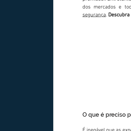
dos mercados e tod
segurança
. 
Descubra 
O que é preciso p
É inegável que as exp