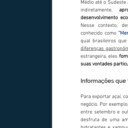
Médio até o Sudeste 
indiretamente, 
apr
desenvolvimento ec
Nesse contexto, de
conhecido como 
“Me
diferenças gastronôm
estrangeira, eles 
fom
suas vontades partic
Informações que t
Para exportar açaí, c
negócio. Por exemplo,
entre setembro e ou
desfruta de uma amp
hidratantes e xampu