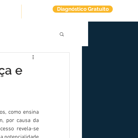
Diagnóstico Gratuito
tuitos
Contato
ça e
cos, como ensina 
. Assim, por causa da 
cesso revela-se 
a potencialidade 