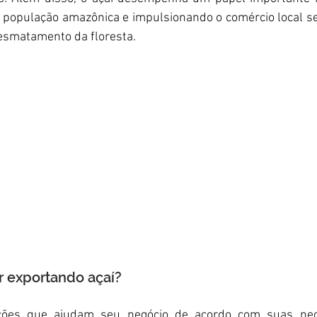
 população amazônica e impulsionando o comércio local s
esmatamento da floresta.
 exportando açaí?
ões que ajudam seu negócio de acordo com suas nece