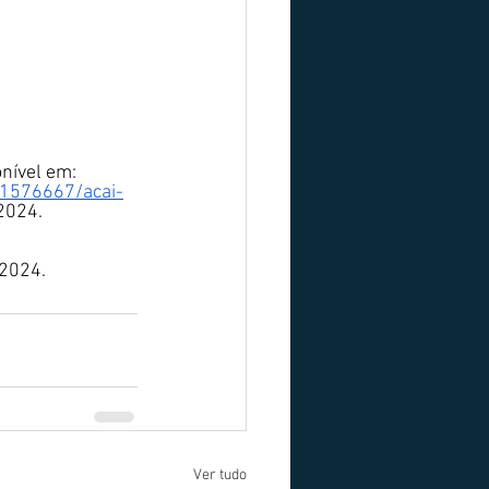
nível em: 
,1576667/acai-
2024.
 2024.
Ver tudo