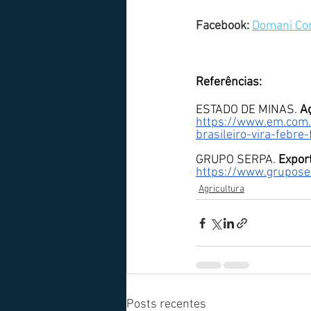
Facebook: 
Domani Con
Referências:
ESTADO DE MINAS. 
Aç
https://www.em.com.
brasileiro-vira-febr
GRUPO SERPA. 
Expor
https://www.grupose
Agricultura
Posts recentes