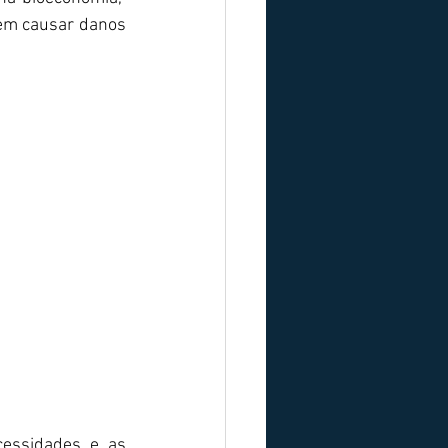
em causar danos 
ssidades e as 