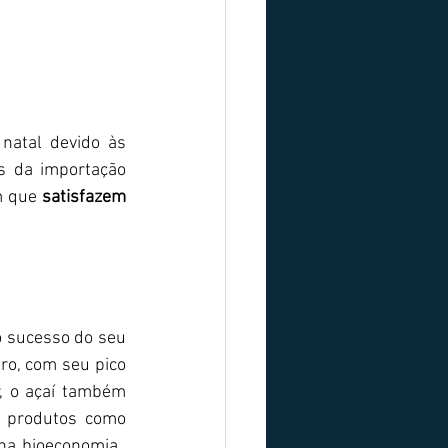
qual brasileiros que residem no exterior demandam produtos de sua terra natal devido às 
s da importação 
 que 
satisfazem 
o sucesso do seu 
ro, com seu pico 
, o açaí também 
 produtos como 
a bioeconomia,  