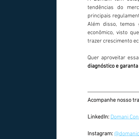
tendências do merc
principais regulament
Além disso, temos 
econômico, visto qu
trazer crescimento e
Quer aproveitar ess
diagnóstico e garanta
Acompanhe nosso trab
LinkedIn: 
Domani Cons
Instagram: 
@domanico