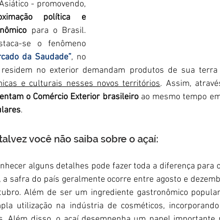
Asiático - promovendo, 
oximação política e 
onômico
 para o Brasil. 
staca-se o fenômeno 
rcado da Saudade”
, no 
icas e culturais nesses novos territórios
. Assim, atravé
entam o Comércio Exterior brasileiro
 ao mesmo tempo em
ulares
.
alvez você não saiba sobre o açaí:
onhecer alguns detalhes pode fazer toda a diferença para 
 a safra do país geralmente ocorre entre agosto e dezemb
tubro. Além de ser um ingrediente gastronômico popular
la utilização na indústria de cosméticos, incorporando
s. Além disso, o açaí desempenha um papel importante n