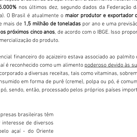
5.000%
 nos últimos dez, segundo dados da Federação da
). O Brasil é atualmente o 
maior produtor e exportador 
 mais de 
1,5 milhão de toneladas
 por ano e uma previsão
os próximos cinco anos
, de acordo com o IBGE. Isso propor
omercialização do produto.
ncial financeiro do açaizeiro estava associado ao palmito 
çaí é reconhecido como um alimento 
poderoso devido às su
ncorporado a diversas receitas, tais como vitaminas, sobrem
nsumido em forma de purê (creme), polpa ou pó, é comum
pó, sendo, então, processado pelos próprios países impor
presas brasileiras têm 
observado um  maior interesse de diversos 
pelo açaí - do Oriente 