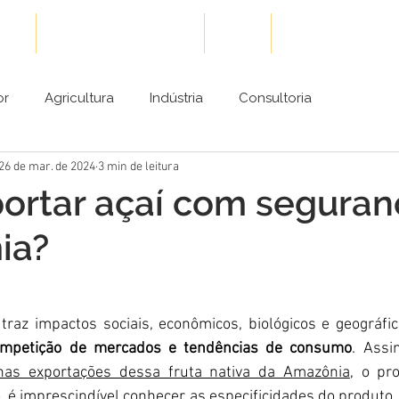
ões
Cases de Sucesso
Blog
Conteúdos Gra
or
Agricultura
Indústria
Consultoria
26 de mar. de 2024
3 min de leitura
ortar açaí com seguran
ia?
traz impactos sociais, econômicos, biológicos e geográfi
competição de mercados e tendências de consumo
a nas exportações dessa fruta nativa da Amazônia
, o pro
, é imprescindível conhecer as especificidades do produto, 