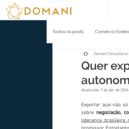
Sobre Nós
Soluç
Todos os posts
Comércio Exteri
Domani Consultoria
Quer exp
autonom
Atualizado:
7 de abr. de 2024
Exportar açaí não só 
sobre 
negociação, 
liderança brasileir
promissor. Entretanto