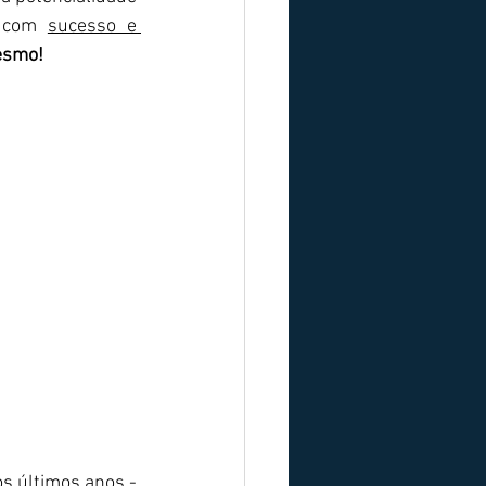
 com 
sucesso e 
esmo!
s últimos anos - 