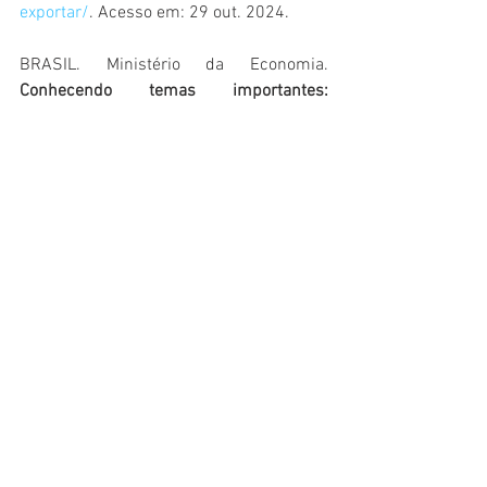
exportar/
. Acesso em: 29 out. 2024.
BRASIL. Ministério da Economia. 
Conhecendo temas importantes: 
certificações
. Disponível em: 
https://www.gov.br/siscomex/pt-
br/servicos/aprendendo-a-
exportarr/conhecendo-temas-
importantes-1/certificacoes
. Acesso em: 
29 out. 2024.
GRUPO SERPA. 
Importação e exportação 
no Brasil
. Disponível em: 
https://www.gruposerpa.com.br/import
acao-e-exportacao-no-brasil/
. Acesso 
em: 29 out. 2024.
RIGABRAS. 
Importação e exportação: 
você sabe quais as certificações que 