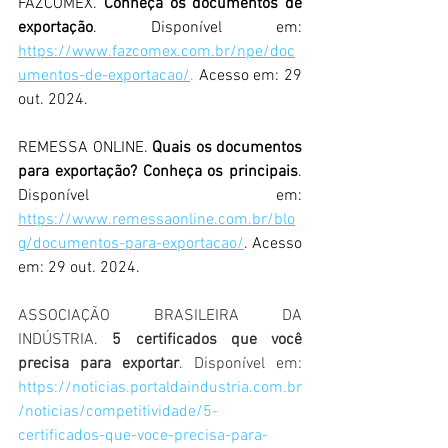
FAZCOMEX. 
Conheça os documentos de 
exportação
. Disponível em: 
https://www.fazcomex.com.br/npe/doc
umentos-de-exportacao/
. 
Acesso em: 29 
out. 2024.
REMESSA ONLINE. 
Quais os documentos 
para exportação? Conheça os principais
. 
Disponível em: 
https://www.remessaonline.com.br/blo
g/documentos-para-exportacao/
. Acesso 
em: 29 out. 2024.
ASSOCIAÇÃO BRASILEIRA DA 
INDÚSTRIA. 
5 certificados que você 
precisa para exportar
. Disponível em: 
https://noticias.portaldaindustria.com.br
/noticias/competitividade/5-
certificados-que-voce-precisa-para-