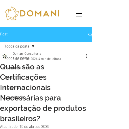
Post
Todos os posts
Domani Consultoria
Todos os posts
5 de nov. de 2024
4 min de leitura
Quais são as
Comércio Exterior
Certificações
Agricultura
Internacionais
Indústria
Necessárias para
Consultoria
exportação de produtos
brasileiros?
Atualizado:
10 de abr. de 2025