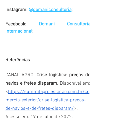
Instagram: 
@domaniconsultoria
;
Facebook: 
Domani Consultoria 
Internacional
;
Referências
CANAL AGRO. 
Crise logística: preços de 
navios e fretes disparam
. Disponível em: 
<
https://summitagro.estadao.com.br/co
mercio-exterior/crise-logistica-precos-
de-navios-e-de-fretes-disparam/
>. 
Acesso em: 19 de julho de 2022.
CLICK PETRÓLEO E GÁS. 
Plataforma 