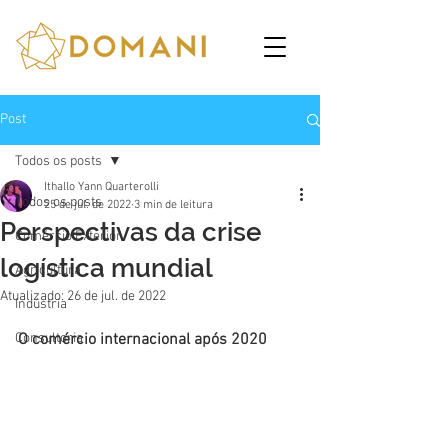
Post
Todos os posts
Ithallo Yann Quarterolli
Todos os posts
25 de jul. de 2022
3 min de leitura
Perspectivas da crise
Comércio Exterior
logística mundial
Agricultura
Atualizado:
26 de jul. de 2022
Indústria
Consultoria
O comércio internacional após 2020  