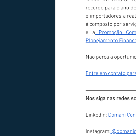
recorde para o ano de
e importadores a rea
é composto por servi
e a
 Promoção Come
Planejamento Finance
Não perca a oportuni
Entre em contato par
Nos siga nas redes so
LinkedIn:
 Domani Cons
Instagram:
 @domanic