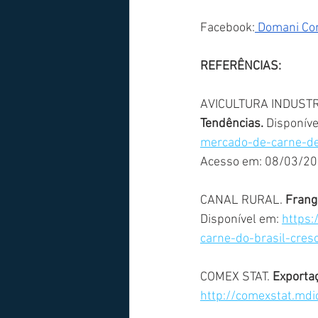
Facebook:
 Domani Con
REFERÊNCIAS:
AVICULTURA INDUSTR
Tendências.
 Disponíve
mercado-de-carne-de
Acesso em: 08/03/20
CANAL RURAL. 
Frang
Disponível em: 
https:
carne-do-brasil-cre
COMEX STAT. 
Exportaç
http://comexstat.mdic