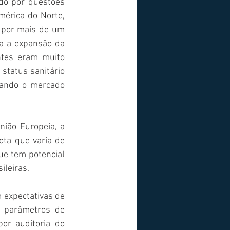
do por questões 
érica do Norte, 
 por mais de um 
a a expansão da 
tes eram muito 
status sanitário 
tando o mercado 
ião Europeia, a 
ta que varia de 
e tem potencial 
ileiras.
expectativas de 
parâmetros de 
or auditoria do 