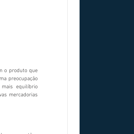
 o produto que 
uma preocupação 
ais equilíbrio 
vas mercadorias 