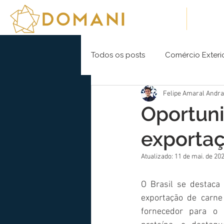
Sobre Nós
Soluç
Todos os posts
Comércio Exteri
Felipe Amaral Andr
Oportun
exportaç
Atualizado:
11 de mai. de 20
O Brasil se destaca 
exportação de carne
fornecedor para o 