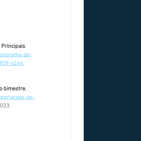
Principais 
/panorama-do-
909-v264.
o bimestre. 
xportacoes-de-
2023.