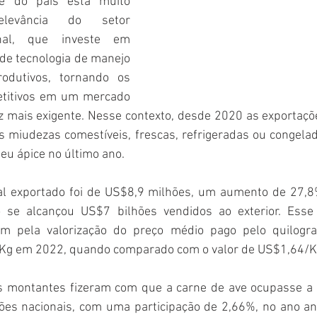
ue do país está muito 
levância do setor 
nal, que investe em 
de tecnologia de manejo 
odutivos, tornando os 
titivos em um mercado 
z mais exigente. Nesse contexto, desde 2020 as exportaçõe
s miudezas comestíveis, frescas, refrigeradas ou congel
seu ápice no último ano.
al exportado foi de US$8,9 milhões, um aumento de 27,8
o se alcançou US$7 bilhões vendidos ao exterior. Esse 
 pela valorização do preço médio pago pelo quilogra
Kg em 2022, quando comparado com o valor de US$1,64/K
s montantes fizeram com que a carne de ave ocupasse a 
ões nacionais, com uma participação de 2,66%, no ano ante