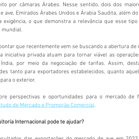
eito por câmaras Árabes. Nesse sentido, dois dos maior
de ave, Emirados Árabes Unidos e Árabia Saudita, além do 
 exigência, o que demonstra a relevância que esse tipo
 mundial.
apontar que recentemente vem se buscando a abertura de 
 iniciativa privada atuam para tornar viável as operaçõe
e Índia, por meio da negociação de tarifas. Assim, des
des tanto para exportadores estabelecidos, quanto aque
para o exterior.
re perspectivas e oportunidades para o mercado de f
tudo de Mercado e Promoção Comercial
.
toria Internacional pode te ajudar?
esultados das exportações do mercado de ave em 2022 e