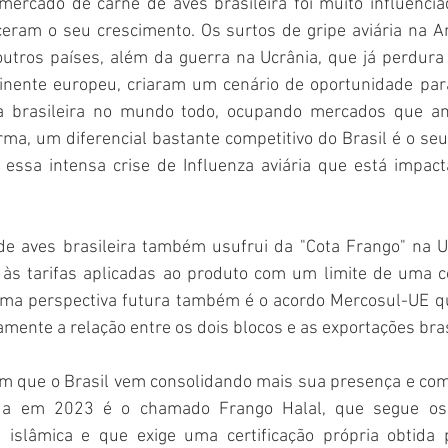
mercado de carne de aves brasileira foi muito influencia
ceram o seu crescimento. Os surtos de gripe aviária na Am
outros países, além da guerra na Ucrânia, que já perdura
inente europeu, criaram um cenário de oportunidade par
a brasileira no mundo todo, ocupando mercados que an
ma, um diferencial bastante competitivo do Brasil é o seu 
à essa intensa crise de Influenza aviária que está impac
de aves brasileira também usufrui da "Cota Frango" na Un
 às tarifas aplicadas ao produto com um limite de uma co
ma perspectiva futura também é o acordo Mercosul-UE qu
amente a relação entre os dois blocos e as exportações bras
m que o Brasil vem consolidando mais sua presença e com 
a em 2023 é o chamado Frango Halal, que segue os 
 islâmica e que exige uma certificação própria obtida p