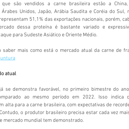
 que são vendidos a carne brasileira estão a China, 
Árabes Unidos, Japão, Arábia Saudita e Coréia do Sul, r
representam 51,1% das exportações nacionais, porém, cabe
cado dessa proteína é bastante variado e expressiv
aque para Sudeste Asiático e Oriente Médio.
m saber mais como está o mercado atual da carne de fra
juntura
o atual 
já se demonstra favorável, no primeiro bimestre do ano
omparado ao mesmo período em 2022. Isso indica 
m alta para a carne brasileira, com expectativas de record
 Contudo, o produtor brasileiro precisa estar cada vez mai
sse mercado mundial tem demonstrado.