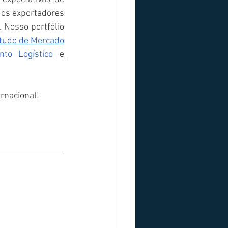
 os exportadores 
Nosso portfólio 
tudo de Mercado
nto Logístico
 e
rnacional!