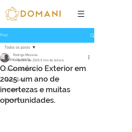
Post
Todos os posts
Rodrigo Messias
Todos os posts
14 de fev. de 2025
5 min de leitura
O Comércio Exterior em
Comércio Exterior
2025: um ano de
Agricultura
incertezas e muitas
Indústria
oportunidades.
Consultoria