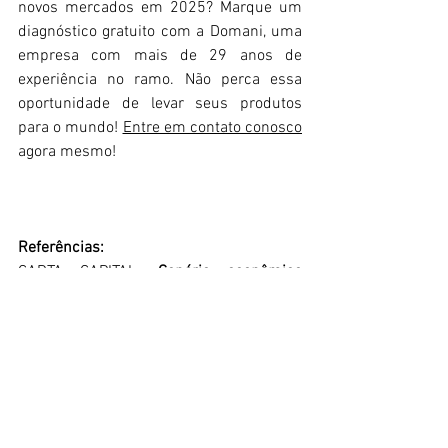
novos mercados em 2025? Marque um 
diagnóstico gratuito com a Domani, uma 
empresa com mais de 29 anos de 
experiência no ramo. Não perca essa 
oportunidade de levar seus produtos 
para o mundo! 
Entre em contato conosco
agora mesmo!
Referências:
CARTA CAPITAL. 
Cenário econômico 
global de 2025 impacta o Brasil no 
comércio exterior
, 2025. Disponível em: 
<
https://www.cartacapital.com.br/do-
micro-ao-macro/cenario-economico-
global-de-2025-impacta-o-brasil-no-
comercio-exterior/
>. Acesso em: 06 de 
fev. de 2025.