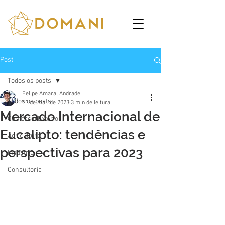
Post
Todos os posts
Felipe Amaral Andrade
Todos os posts
11 de mai. de 2023
3 min de leitura
Mercado Internacional de
Comércio Exterior
Eucalipto: tendências e
Agricultura
perspectivas para 2023
Indústria
Consultoria