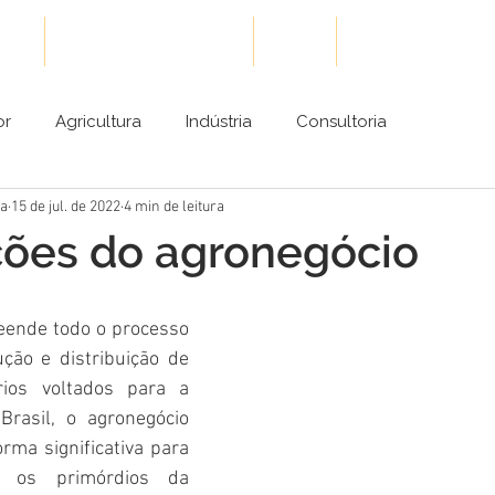
ões
Cases de Sucesso
Blog
Conteúdos Gra
or
Agricultura
Indústria
Consultoria
êa
15 de jul. de 2022
4 min de leitura
ções do agronegócio
ende todo o processo 
ção e distribuição de 
ios voltados para a 
Brasil, o agronegócio 
rma significativa para 
 os primórdios da 