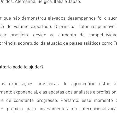
nidos, Alemanha, Bélgica, Itália e Japão. 
or que não demonstrou elevados desempenhos foi o sucro
 do volume exportado. O principal fator responsável f
car brasileiro devido ao aumento da competitivida
rrência, sobretudo, da atuação de países asiáticos como Tai
toria pode te ajudar?
as exportações brasileiras do agronegócio estão a
ento exponencial, e as apostas dos analistas e profissiona
é de constante progresso. Portanto, esse momento q
 é propício para investimentos na internacionalizaç