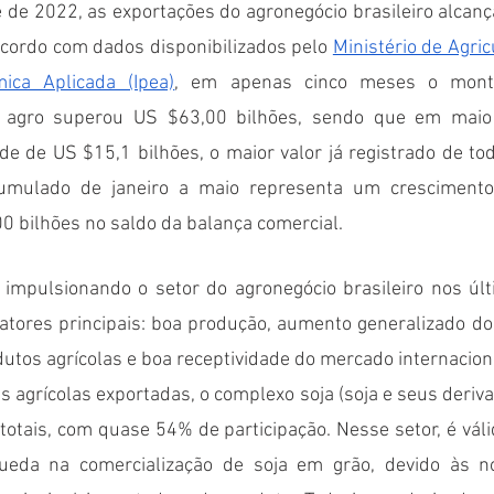
 de 2022, as exportações do agronegócio brasileiro alcanç
cordo com dados disponibilizados pelo 
Ministério de Agric
ica Aplicada (Ipea)
, em apenas cinco meses o montan
 agro superou US $63,00 bilhões, sendo que em maio 
 de US $15,1 bilhões, o maior valor já registrado de toda
cumulado de janeiro a maio representa um cresciment
0 bilhões no saldo da balança comercial. 
impulsionando o setor do agronegócio brasileiro nos úl
fatores principais: boa produção, aumento generalizado do
utos agrícolas e boa receptividade do mercado internaciona
 agrícolas exportadas, o complexo soja (soja e seus deriva
totais, com quase 54% de participação. Nesse setor, é vál
queda na comercialização de soja em grão, devido às no