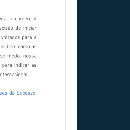
ário comercial 
isão de iniciar 
voltados para a 
ais, bem como os 
se modo, nossa 
para indicar as 
nternacional. 
ses de Sucesso
. 