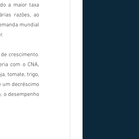
o a maior taxa 
rias razões, ao 
demanda mundial 
. 
de crescimento. 
ria com o CNA, 
a, tomate, trigo, 
e um decréscimo 
o, o desempenho 