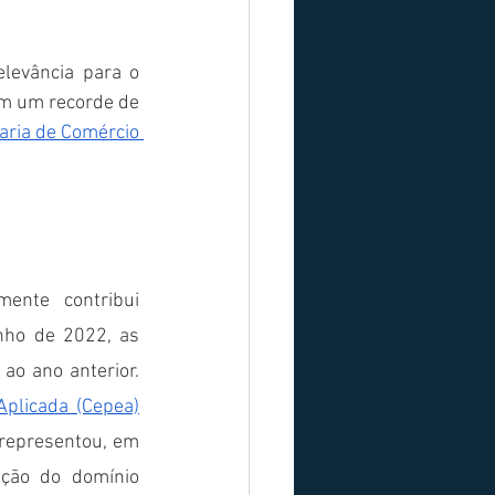
levância para o 
m um recorde de 
aria de Comércio 
ente contribui 
nho de 2022, as 
o ano anterior. 
plicada (Cepea)
 representou, em 
ção do domínio 