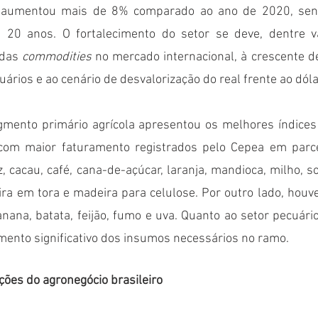
 aumentou mais de 8% comparado ao ano de 2020, send
 20 anos. O fortalecimento do setor se deve, dentre vá
das 
commodities 
no mercado internacional, à crescente 
ários e ao cenário de desvalorização do real frente ao dólar
gmento primário agrícola apresentou os melhores índices 
com maior faturamento registrados pelo Cepea em parce
, cacau, café, cana-de-açúcar, laranja, mandioca, milho, soj
ira em tora e madeira para celulose. Por outro lado, houv
nana, batata, feijão, fumo e uva. Quanto ao setor pecuári
umento significativo dos insumos necessários no ramo.
ões do agronegócio brasileiro