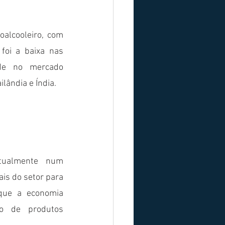
alcooleiro, com 
oi a baixa nas 
de no mercado 
lândia e Índia. 
tualmente num 
is do setor para 
ue a economia 
ão de produtos 