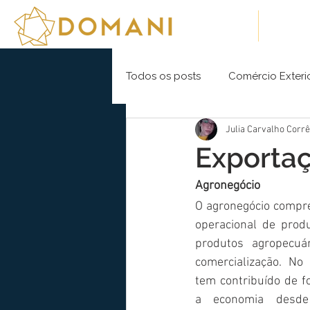
Sobre Nós
Soluç
Todos os posts
Comércio Exteri
Julia Carvalho Corr
Exporta
Agronegócio
O agronegócio compre
operacional de produ
produtos agropecuár
comercialização. No 
tem contribuído de fo
a economia desde