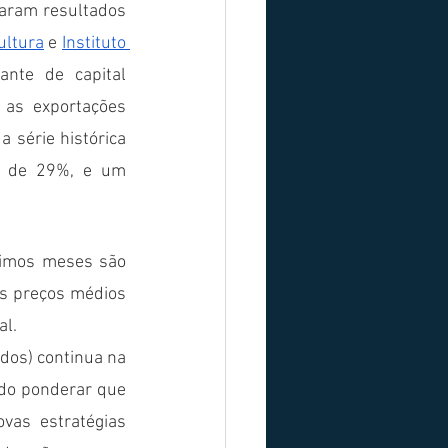
aram resultados 
ultura
 e 
Instituto 
te de capital 
as exportações 
 série histórica 
o de 29%, e um 
timos meses são 
s preços médios 
l. 
dos) continua na 
ido ponderar que 
vas estratégias 