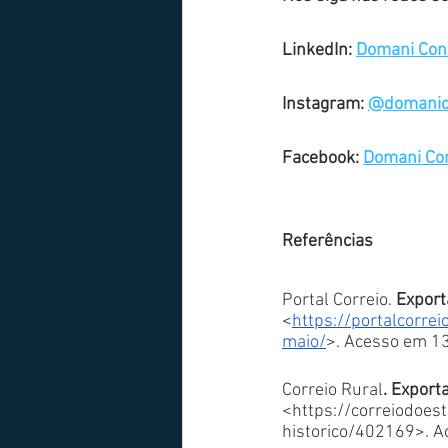
LinkedIn: 
Domani Cons
Instagram: 
@domanico
Facebook: 
Domani Con
Referências
Portal Correio. 
Export
<
https://portalcorr
maio/
>. Acesso em 13
Correio Rural
. Export
<https://correiodoes
historico/402169>. A