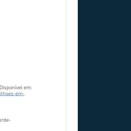
 Disponível em: 
bilhoes-em-
orde-