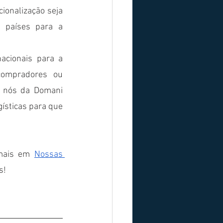
ionalização seja 
 países para a 
acionais para a 
ompradores ou 
, nós da Domani 
ísticas para que 
mais em 
Nossas 
s!