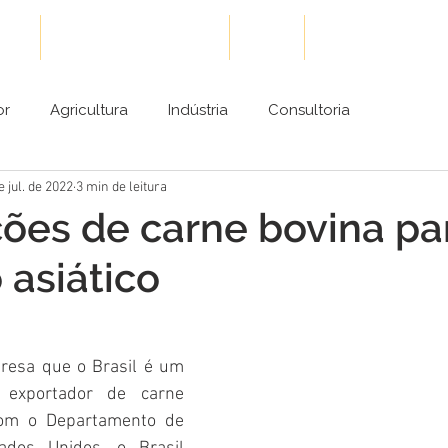
ões
Cases de Sucesso
Blog
Conteúdos Gra
or
Agricultura
Indústria
Consultoria
e jul. de 2022
3 min de leitura
ões de carne bovina pa
asiático
esa que o Brasil é um 
exportador de carne 
com o Departamento de 