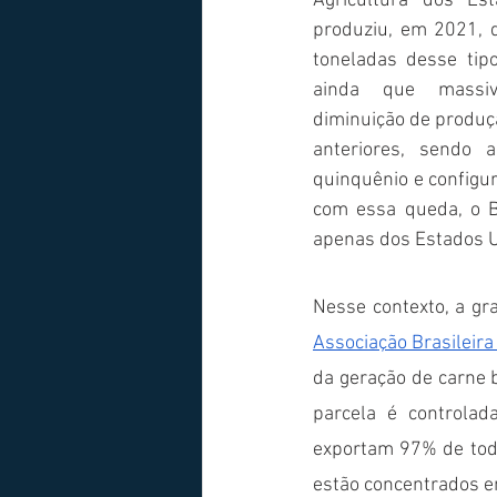
Agricultura dos Est
produziu, em 2021, 
toneladas desse tipo
ainda que massiv
diminuição de produç
anteriores, sendo 
quinquênio e config
com essa queda, o B
apenas dos Estados U
Associação Brasileira
da geração de carne 
parcela é controlad
exportam 97% de toda
estão concentrados e