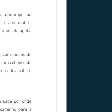
, que importou 
iro a setembro, 
e encefalopatia 
a, com menos de 
e uma chance de 
em 2022, crescer as exportações de carne bovina brasileira, principalmente no mercado asiático.    
o sabe por onde 
caminho para a 