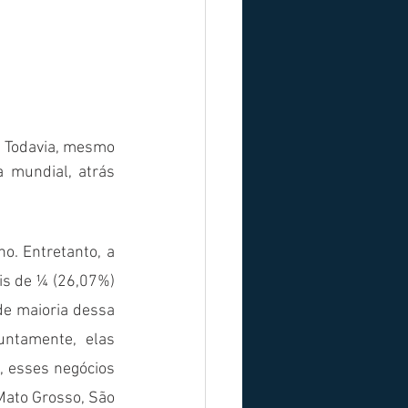
Todavia, mesmo 
 mundial, atrás 
Nesse contexto, a grande maioria da produção é voltada para o comércio interno. Entretanto, a 
s de ¼ (26,07%) 
e maioria dessa 
ntamente, elas 
 esses negócios 
ato Grosso, São 