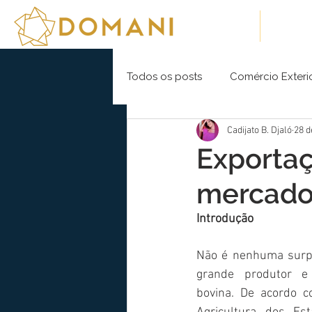
Sobre Nós
Soluç
Todos os posts
Comércio Exteri
Cadijato B. Djaló
28 d
Exportaç
mercado 
Introdução
Não é nenhuma surpr
grande produtor e 
bovina. De acordo 