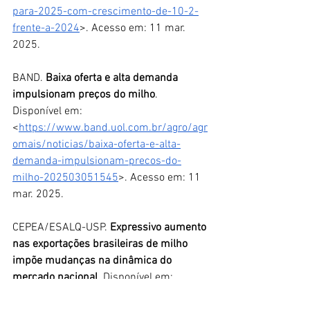
para-2025-com-crescimento-de-10-2-
frente-a-2024
>. Acesso em: 11 mar. 
2025.
BAND. 
Baixa oferta e alta demanda 
impulsionam preços do milho
. 
Disponível em: 
<
https://www.band.uol.com.br/agro/agr
omais/noticias/baixa-oferta-e-alta-
demanda-impulsionam-precos-do-
milho-202503051545
>. Acesso em: 11 
mar. 2025.
CEPEA/ESALQ-USP. 
Expressivo aumento 
nas exportações brasileiras de milho 
impõe mudanças na dinâmica do 
mercado nacional
. Disponível em: 
<
https://www.cepea.esalq.usp.br/br/opi