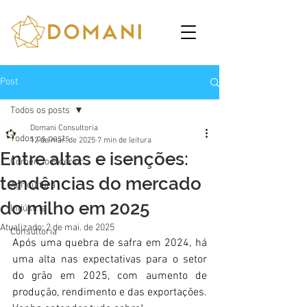
Post
Todos os posts
Domani Consultoria
Todos os posts
12 de mar. de 2025
7 min de leitura
Entre altas e isenções:
Comércio Exterior
tendências do mercado
Agricultura
do milho em 2025
Indústria
Atualizado:
2 de mai. de 2025
Consultoria
Após uma quebra de safra em 2024, há 
uma alta nas expectativas para o setor 
do grão em 2025, com aumento de 
produção, rendimento e das exportações. 