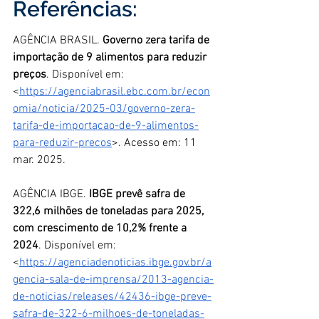
Referências:
AGÊNCIA BRASIL. 
Governo zera tarifa de 
importação de 9 alimentos para reduzir 
preços
. Disponível em: 
<
https://agenciabrasil.ebc.com.br/econ
omia/noticia/2025-03/governo-zera-
tarifa-de-importacao-de-9-alimentos-
para-reduzir-precos
>. Acesso em: 11 
mar. 2025.
AGÊNCIA IBGE. 
IBGE prevê safra de 
322,6 milhões de toneladas para 2025, 
com crescimento de 10,2% frente a 
2024
. Disponível em: 
<
https://agenciadenoticias.ibge.gov.br/a
gencia-sala-de-imprensa/2013-agencia-
de-noticias/releases/42436-ibge-preve-
safra-de-322-6-milhoes-de-toneladas-