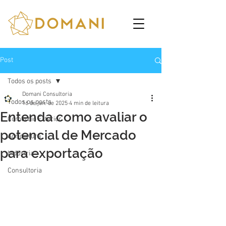
Post
Todos os posts
Domani Consultoria
Todos os posts
16 de jan. de 2025
4 min de leitura
Entenda como avaliar o
Comércio Exterior
potencial de Mercado
Agricultura
para exportação
Indústria
Consultoria