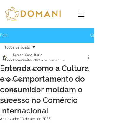
Post
Todos os posts
Domani Consultoria
Todos os posts
27 de dez. de 2024
4 min de leitura
Entenda como a Cultura
Comércio Exterior
e o Comportamento do
Agricultura
consumidor moldam o
Indústria
sucesso no Comércio
Consultoria
Internacional
Atualizado:
10 de abr. de 2025