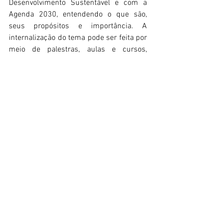
Desenvolvimento Sustentável e com a 
Agenda 2030, entendendo o que são, 
seus propósitos e importância. A 
internalização do tema pode ser feita por 
meio de palestras, aulas e cursos, 
engajando o ambiente de trabalho.
2º Definir prioridades:
 Os 17 ODS não 
são igualmente importantes para todas 
as empresas; assim, é necessário 
mapear a cadeia de valor e identificar os 
impactos potenciais - positivos ou 
negativos - que suas atividade 
comerciais possuem sobre cada um dos 
Objetivos. 
3º Estabelecer metas: 
Após o 
mapeamento, a identificação de 
possíveis impactos e de quando poderão 