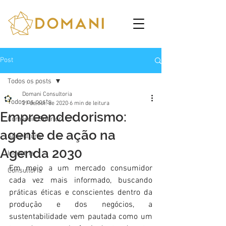
Post
Todos os posts
Domani Consultoria
Todos os posts
29 de out. de 2020
6 min de leitura
Empreendedorismo:
Comércio Exterior
agente de ação na
Agricultura
Agenda 2030
Indústria
Em meio a um mercado consumidor 
Consultoria
cada vez mais informado, buscando 
práticas éticas e conscientes dentro da 
produção e dos negócios, a 
sustentabilidade vem pautada como um 