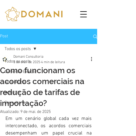
Post
Todos os posts
Domani Consultoria
Todos os posts
3 de mai. de 2025
4 min de leitura
Como funcionam os
Comércio Exterior
acordos comerciais na
Agricultura
redução de tarifas de
Indústria
importação?
Consultoria
Atualizado:
9 de mai. de 2025
Em um cenário global cada vez mais 
interconectado, os acordos comerciais 
desempenham um papel crucial na 