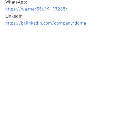
WhatsApp: 
https://wa.me/556191972654
LinkedIn: 
https://br.linkedin.com/company/doma
ni-consultoria-internacional
Instagram: 
https://www.instagram.com/domanicon
sultoria/
Facebook: 
https://www.facebook.com/domani.juni
or
Email: 
comercial@domaniconsultoria.com
Referências
CNI. 
Mapa de acordos econômicos
. 
Disponível em: 
<
https://www.portaldaindustria.com.br/