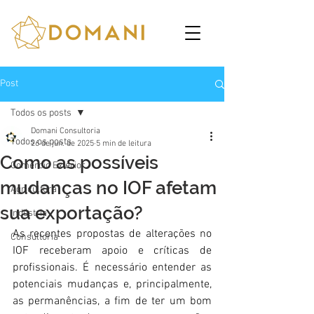
Post
Todos os posts
Domani Consultoria
Todos os posts
26 de jun. de 2025
5 min de leitura
Como as possíveis
Comércio Exterior
mudanças no IOF afetam
Agricultura
sua exportação?
Indústria
As recentes propostas de alterações no 
Consultoria
IOF receberam apoio e críticas de 
profissionais. É necessário entender as 
potenciais mudanças e, principalmente, 
as permanências, a fim de ter um bom 