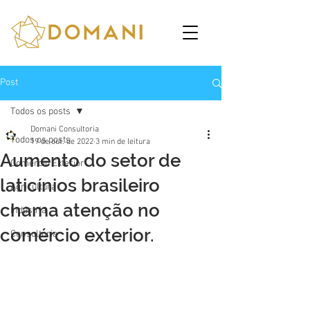
Post
Todos os posts
Domani Consultoria
Todos os posts
19 de out. de 2022
3 min de leitura
Aumento do setor de
Comércio Exterior
laticínios brasileiro
Agricultura
chama atenção no
Indústria
comércio exterior.
Consultoria