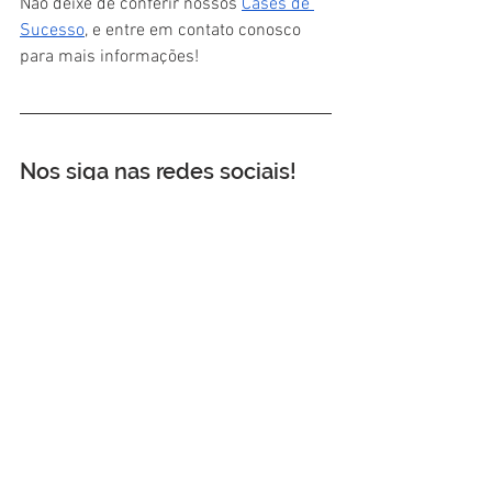
Não deixe de conferir nossos 
Cases de 
Sucesso
, e entre em contato conosco 
para mais informações!
Nos siga nas redes sociais!
LinkedIn: 
Domani Consultoria 
Internacional
;
Instagram: 
@domaniconsultoria
;
Facebook: 
Domani Consultoria 
Internacional
;
Referências Bibliográficas. 