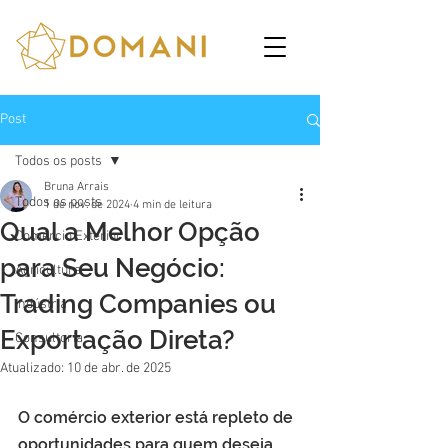
Post
Todos os posts
Bruna Arrais
Todos os posts
1 de nov. de 2024
4 min de leitura
Qual a Melhor Opção
Comércio Exterior
para Seu Negócio:
Agricultura
Trading Companies ou
Indústria
Exportação Direta?
Consultoria
Atualizado:
10 de abr. de 2025
O comércio exterior está repleto de 
oportunidades para quem deseja 