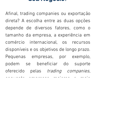
Afinal, trading companies ou exportação 
direta? A escolha entre as duas opções 
depende de diversos fatores, como o 
tamanho da empresa, a experiência em 
comércio internacional, os recursos 
disponíveis e os objetivos de longo prazo. 
Pequenas empresas, por exemplo, 
podem se beneficiar do suporte 
oferecido pelas 
trading companies
, 
enquanto empresas maiores e mais 
consolidadas podem preferir a 
exportação direta para ter maior controle 
sobre suas operações.
Além disso, é importante considerar o 
tipo de produto que está sendo 
exportado e o mercado de destino. 