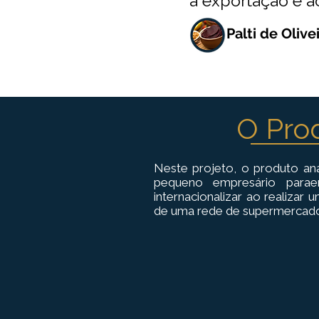
à exportação e a
Palti de Oliv
O Pro
Neste projeto, o produto ana
pequeno empresário parae
internacionalizar ao realizar 
de uma rede de supermercados