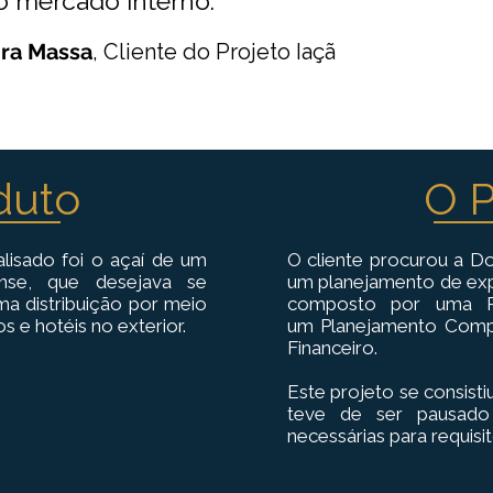
o mercado interno."
eira Massa
,
Cliente do Projeto Iaçã
duto
O P
lisado foi o açaí de um
O cliente procurou a Do
nse, que desejava se
um planejamento de expo
uma distribuição por meio
composto por uma P
 e hotéis no exterior.
um Planejamento Comple
Financeiro.
Este projeto se consist
teve de ser pausado 
necessárias para requis