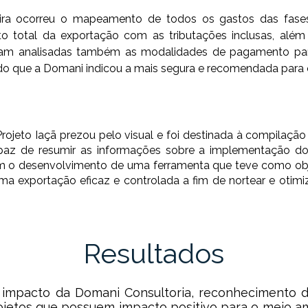
eira ocorreu o mapeamento de todos os gastos das fases 
to total da exportação com as tributações inclusas, além
ram analisadas também as modalidades de pagamento para
o que a Domani indicou a mais segura e recomendada para o
rojeto Iaçã prezou pelo visual e foi destinada à compilação 
az de resumir as informações sobre a implementação do
m o desenvolvimento de uma ferramenta que teve como obje
ma exportação eficaz e controlada a fim de nortear e otimiz
Resultados
de impacto da Domani Consultoria, reconheciment
ojetos que possuem impacto positivo para o meio am