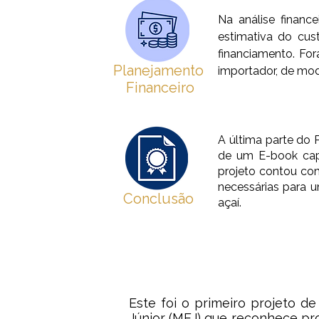
Na análise financ
estimativa do cus
financiamento. Fo
Planejamento
importador, de mod
Financeiro
A última parte do P
de um E-book cap
projeto contou co
necessárias para u
Conclusão
açaí.
Este foi o primeiro projeto 
Júnior (MEJ) que reconhece pr