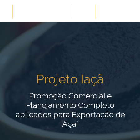
ões
Cases de Sucesso
Blog
Conteúdos Gra
Projeto Iaçã
Promoção Comercial e
Planejamento Completo
aplicados para Exportação de
Açaí