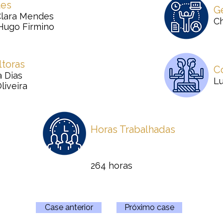
tes
G
Clara Mendes
Ch
 Hugo Firmino
toras
C
a Dias
L
liveira
Horas Trabalhadas
264 horas
Case anterior
Próximo case