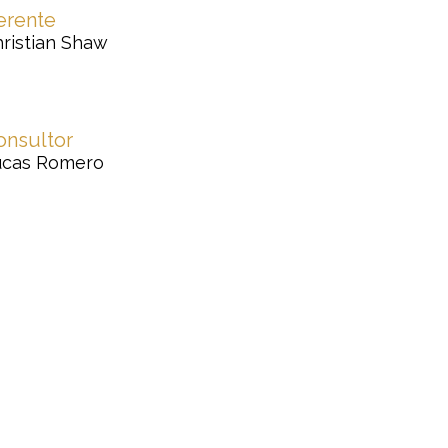
erente
ristian Shaw
onsultor
ucas Romero