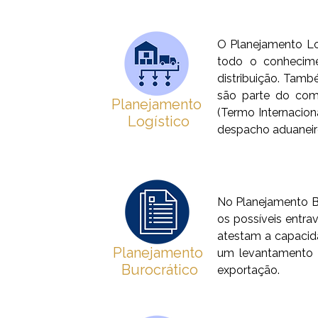
O Planejamento Log
todo o conhecim
distribuição. Tamb
são parte do comé
Planejamento
(Termo Internacion
Logístico
despacho aduaneir
No Planejamento B
os possíveis entra
atestam a capacida
Planejamento
um levantamento c
Burocrático
exportação.