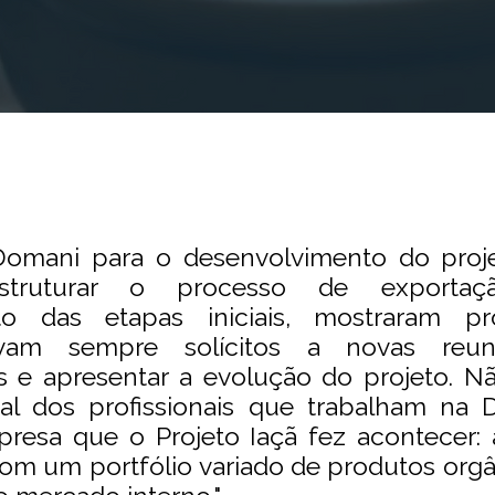
Domani para o desenvolvimento do projet
struturar o processo de exporta
 das etapas iniciais, mostraram pro
avam sempre solícitos a novas reuni
as e apresentar a evolução do projeto. N
al dos profissionais que trabalham na
resa que o Projeto Iaçã fez acontecer: a
om um portfólio variado de produtos orgâ