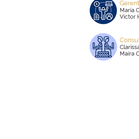
Geren
Maria 
Victor
Consul
Clariss
Maíra O